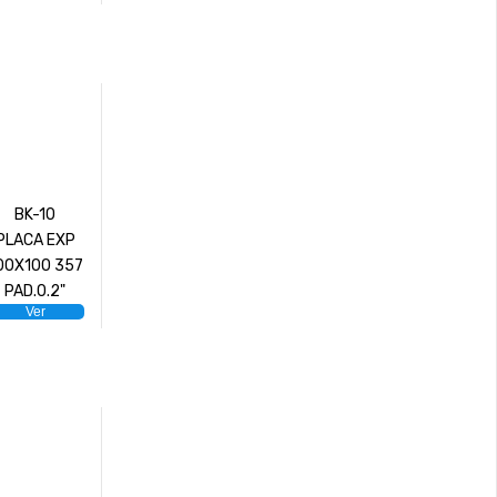
BK-10
PLACA EXP
00X100 357
PAD.0.2"
Ver