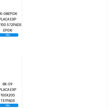
BK-08EPOXI
PLACA EXP
100 572PADS
EPOXI
Ver
BK-09
PLACA EXP
100X200
737PADS
Ver