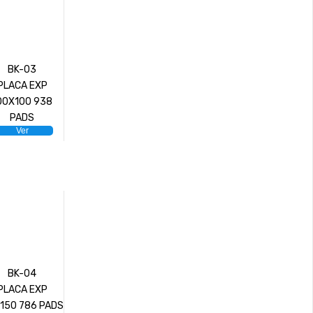
BK-03
PLACA EXP
00X100 938
PADS
Ver
BK-04
PLACA EXP
150 786 PADS