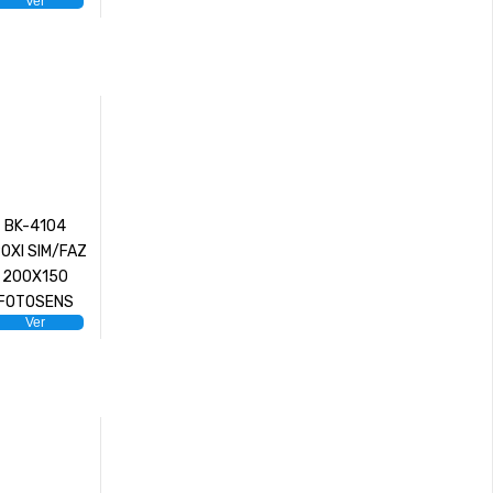
Ver
BK-4104
OXI SIM/FAZ
200X150
FOTOSENS
Ver