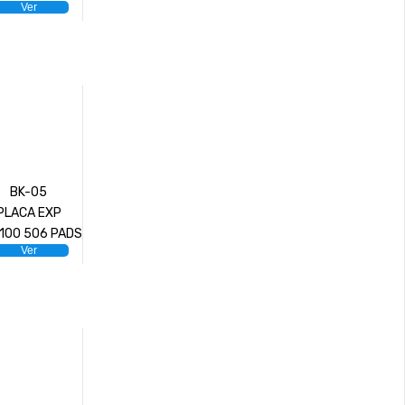
Ver
BK-05
PLACA EXP
100 506 PADS
Ver