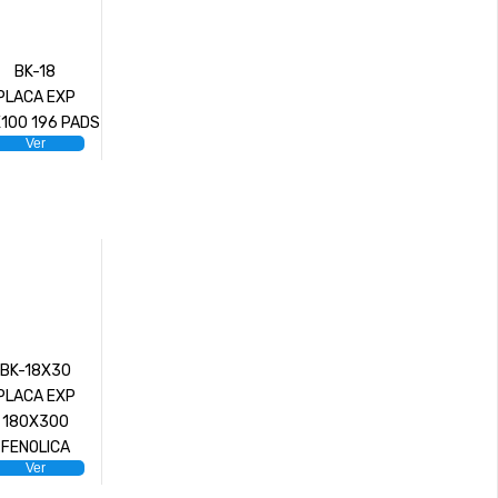
BK-18
PLACA EXP
100 196 PADS
Ver
BK-18X30
PLACA EXP
180X300
FENOLICA
Ver