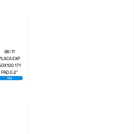
BK-11
PLACA EXP
50X100 171
PAD.0.2"
Ver