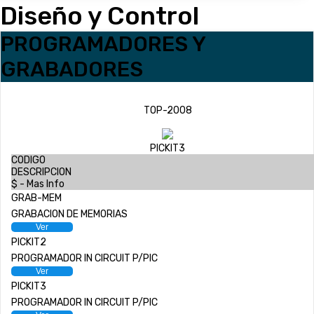
Diseño y Control
INICIO
PROGRAMADORES Y
GRABADORES
LA EMPRESA
CATÁLOGO
TOP-2008
EMPLEOS
PICKIT3
CODIGO
ENVÍOS
DESCRIPCION
$ - Mas Info
GRAB-MEM
CONTACTO
GRABACION DE MEMORIAS
Ver
PICKIT2
ventas@sycelectronica.com.ar
PROGRAMADOR IN CIRCUIT P/PIC
Ver
PICKIT3
PROGRAMADOR IN CIRCUIT P/PIC