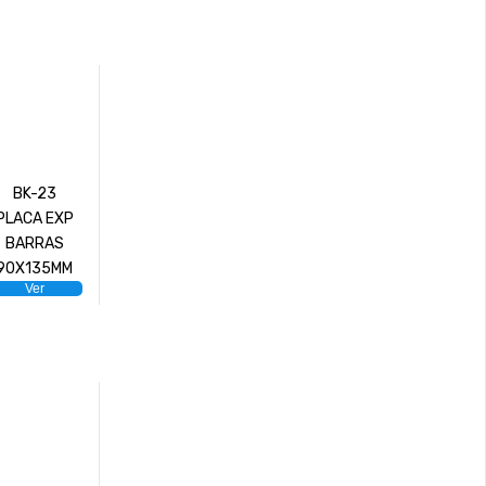
BK-23
PLACA EXP
BARRAS
90X135MM
Ver