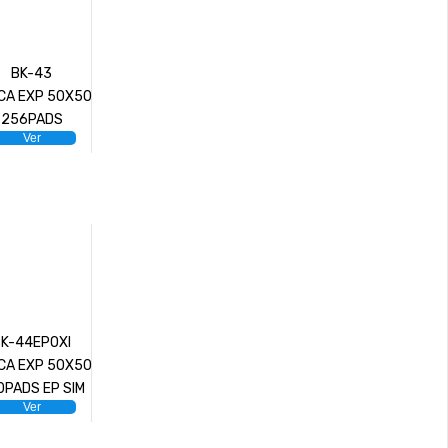
BK-43
CA EXP 50X50
256PADS
Ver
BK-44EPOXI
CA EXP 50X50
0PADS EP SIM
Ver