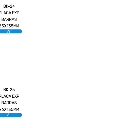
BK-24
PLACA EXP
BARRAS
65X135MM
Ver
BK-25
PLACA EXP
BARRAS
26X135MM
Ver