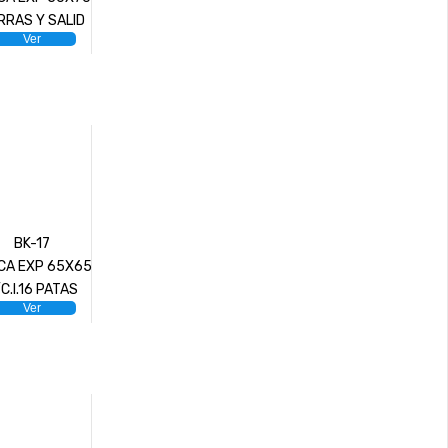
RRAS Y SALID
Ver
BK-17
CA EXP 65X65
C.I.16 PATAS
Ver