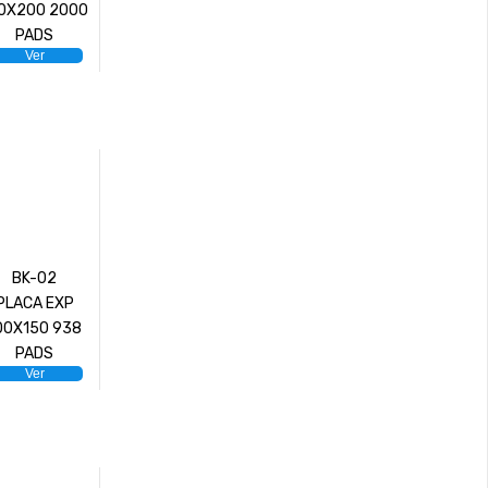
0X200 2000
PADS
Ver
BK-02
PLACA EXP
00X150 938
PADS
Ver