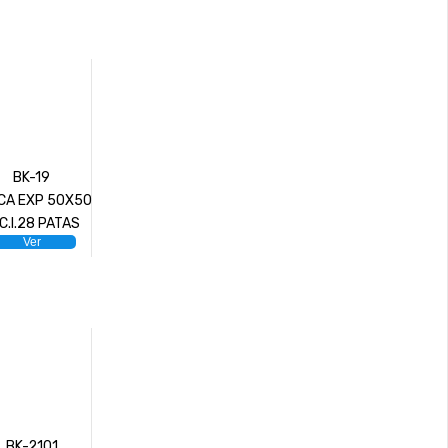
BK-19
CA EXP 50X50
C.I.28 PATAS
Ver
BK-2101