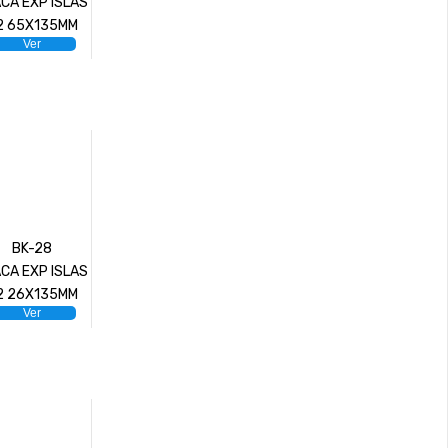
CA EXP ISLAS
2 65X135MM
Ver
BK-28
CA EXP ISLAS
2 26X135MM
Ver