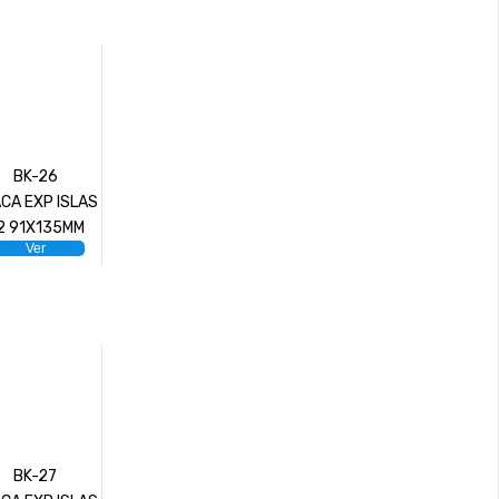
BK-26
CA EXP ISLAS
2 91X135MM
Ver
BK-27