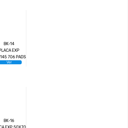
BK-14
PLACA EXP
145 706 PADS
Ver
BK-16
CA EXP 50X70