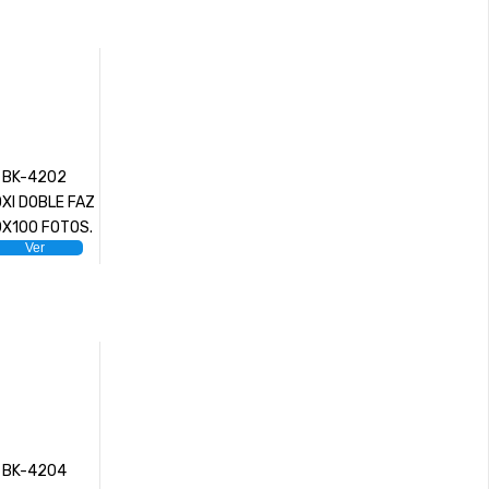
BK-4202
XI DOBLE FAZ
0X100 FOTOS.
Ver
BK-4204