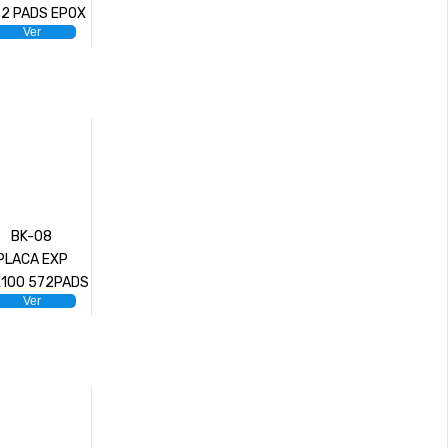
92 PADS EPOX
Ver
BK-08
PLACA EXP
100 572PADS
Ver