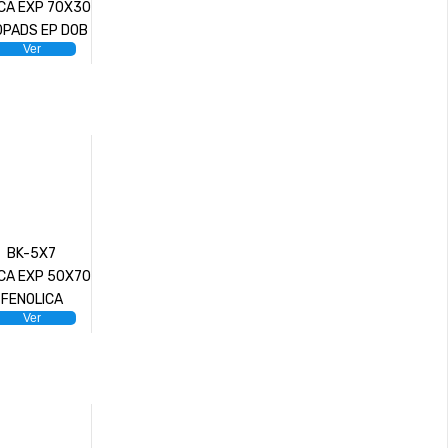
CA EXP 70X30
PADS EP DOB
Ver
BK-5X7
CA EXP 50X70
FENOLICA
Ver