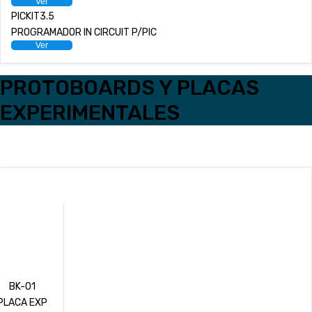
Ver
PICKIT3.5
PROGRAMADOR IN CIRCUIT P/PIC
Ver
PROTOBOARDS Y PLACAS
EXPERIMENTALES
BK-01
PLACA EXP