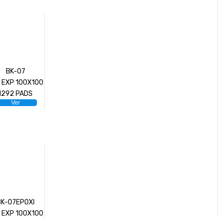
BK-07
 EXP 100X100
1292 PADS
Ver
BK-07EPOXI
 EXP 100X100