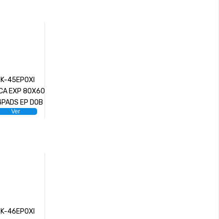
BK-45EPOXI
CA EXP 80X60
PADS EP DOB
Ver
BK-46EPOXI