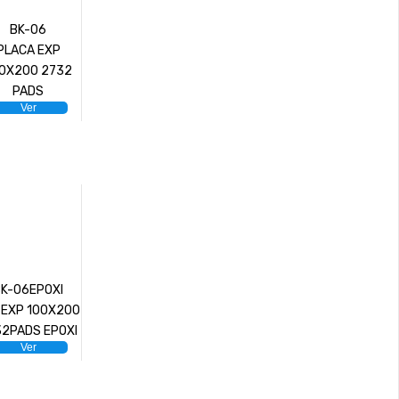
BK-06
PLACA EXP
0X200 2732
PADS
Ver
BK-06EPOXI
 EXP 100X200
32PADS EPOXI
Ver