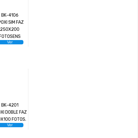
BK-4106
POXI SIM FAZ
250X200
FOTOSENS
Ver
BK-4201
XI DOBLE FAZ
0X100 FOTOS.
Ver