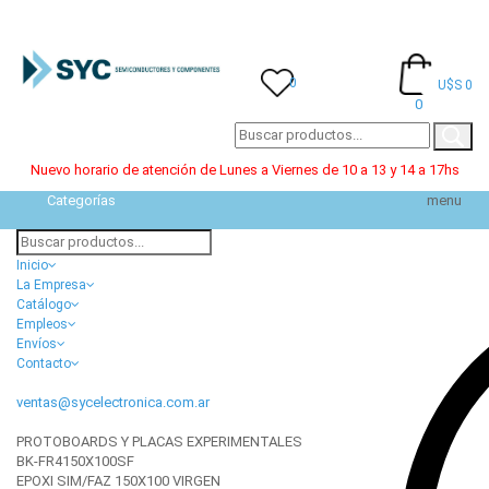
0
U$S 0
0
Nuevo horario de atención de Lunes a Viernes de 10 a 13 y 14 a 17hs
Categorías
menu
Inicio
La Empresa
Catálogo
Empleos
Envíos
Contacto
ventas@sycelectronica.com.ar
PROTOBOARDS Y PLACAS EXPERIMENTALES
BK-FR4150X100SF
EPOXI SIM/FAZ 150X100 VIRGEN