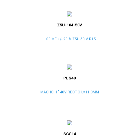
Z5U-104-50V
.100 MF +/- 20 % Z5U 50 V R15
PLS40
MACHO .1" 40V RECTO L=11.0MM
SCS14