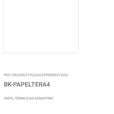
EMPLEOS
ENVÍOS
CONTACTO
ventas@sycelectronica.com.ar
PROTOBOARDS Y PLACAS EXPERIMENTALES
BK-PAPELTERA4
PAPEL TERMICO A4 210X297MM