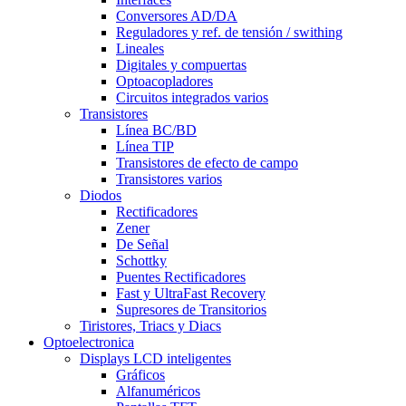
Conversores AD/DA
Reguladores y ref. de tensión / swithing
Lineales
Digitales y compuertas
Optoacopladores
Circuitos integrados varios
Transistores
Línea BC/BD
Línea TIP
Transistores de efecto de campo
Transistores varios
Diodos
Rectificadores
Zener
De Señal
Schottky
Puentes Rectificadores
Fast y UltraFast Recovery
Supresores de Transitorios
Tiristores, Triacs y Diacs
Optoelectronica
Displays LCD inteligentes
Gráficos
Alfanuméricos