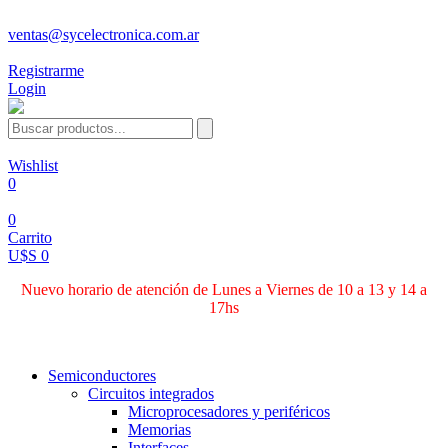
ventas@sycelectronica.com.ar
Registrarme
Login
Wishlist
0
0
Carrito
U$S 0
Nuevo horario de atención de Lunes a Viernes de 10 a 13 y 14 a
17hs
Categorías
Semiconductores
Circuitos integrados
Microprocesadores y periféricos
Memorias
Interfaces