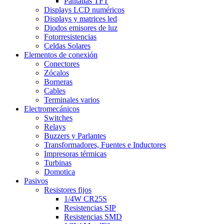
Pantallas TFT
Displays LCD numéricos
Displays y matrices led
Diodos emisores de luz
Fotorresistencias
Celdas Solares
Elementos de conexión
Conectores
Zócalos
Borneras
Cables
Terminales varios
Electromecánicos
Switches
Relays
Buzzers y Parlantes
Transformadores, Fuentes e Inductores
Impresoras térmicas
Turbinas
Domotica
Pasivos
Resistores fijos
1/4W CR25S
Resistencias SIP
Resistencias SMD