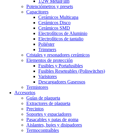
1/2W MetalFilm
Potenciómetros y presets
Capacitores
Cerámicos Multicapa
Cerámicos Disco
Cerámicos SMD
Electrolíticos de Aluminio
Electrolíticos de tantalio
Poliéster
Trimmers
Cristales y resonadores cerámicos
Elementos de protección
Fusibles y Portafusibles
Fusibles Reseteables (Poliswitches)
Varistores
Descargadores Gaseosos
Termistores
Accesorios
Guías de plaqueta
Extractores de plaqueta
Precintos
Soportes y espaciadores
Pasacables y patas de goma
Aislantes, bujes y disipadores
Termocontraíbles