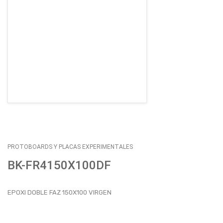
EMPLEOS
ENVÍOS
CONTACTO
ventas@sycelectronica.com.ar
PROTOBOARDS Y PLACAS EXPERIMENTALES
BK-FR4150X100DF
EPOXI DOBLE FAZ 150X100 VIRGEN