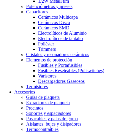
1/2W MetalFilm
Potenciómetros y presets
Capacitores
Cerámicos Multicapa
Cerámicos Disco
Cerámicos SMD
Electrolíticos de Aluminio
Electrolíticos de tantalio
Poliéster
Trimmers
Cristales y resonadores cerámicos
Elementos de protección
Fusibles y Portafusibles
Fusibles Reseteables (Poliswitches)
Varistores
Descargadores Gaseosos
Termistores
Accesorios
Guías de plaqueta
Extractores de plaqueta
Precintos
Soportes y espaciadores
Pasacables y patas de goma
Aislantes, bujes y disipadores
Termocontraíbles