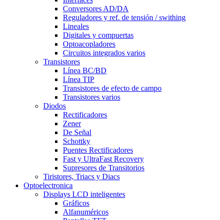
Conversores AD/DA
Reguladores y ref. de tensión / swithing
Lineales
Digitales y compuertas
Optoacopladores
Circuitos integrados varios
Transistores
Línea BC/BD
Línea TIP
Transistores de efecto de campo
Transistores varios
Diodos
Rectificadores
Zener
De Señal
Schottky
Puentes Rectificadores
Fast y UltraFast Recovery
Supresores de Transitorios
Tiristores, Triacs y Diacs
Optoelectronica
Displays LCD inteligentes
Gráficos
Alfanuméricos