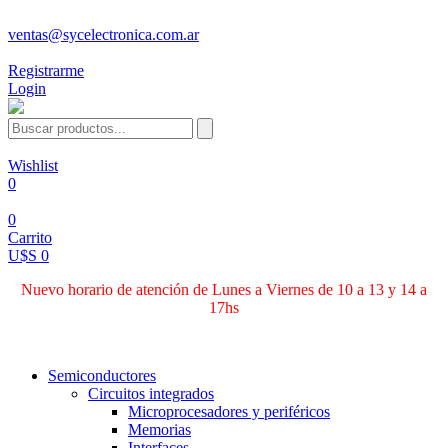
ventas@sycelectronica.com.ar
Registrarme
Login
Wishlist
0
0
Carrito
U$S 0
Nuevo horario de atención de Lunes a Viernes de 10 a 13 y 14 a
17hs
Categorías
Semiconductores
Circuitos integrados
Microprocesadores y periféricos
Memorias
Interfaces