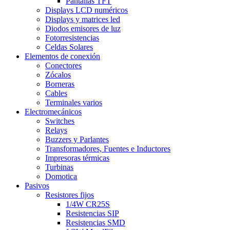
Pantallas TFT
Displays LCD numéricos
Displays y matrices led
Diodos emisores de luz
Fotorresistencias
Celdas Solares
Elementos de conexión
Conectores
Zócalos
Borneras
Cables
Terminales varios
Electromecánicos
Switches
Relays
Buzzers y Parlantes
Transformadores, Fuentes e Inductores
Impresoras térmicas
Turbinas
Domotica
Pasivos
Resistores fijos
1/4W CR25S
Resistencias SIP
Resistencias SMD