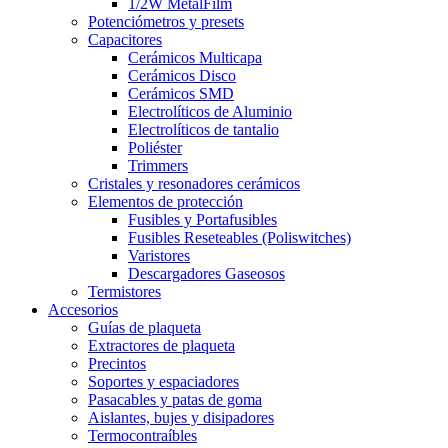
1/2W MetalFilm
Potenciómetros y presets
Capacitores
Cerámicos Multicapa
Cerámicos Disco
Cerámicos SMD
Electrolíticos de Aluminio
Electrolíticos de tantalio
Poliéster
Trimmers
Cristales y resonadores cerámicos
Elementos de protección
Fusibles y Portafusibles
Fusibles Reseteables (Poliswitches)
Varistores
Descargadores Gaseosos
Termistores
Accesorios
Guías de plaqueta
Extractores de plaqueta
Precintos
Soportes y espaciadores
Pasacables y patas de goma
Aislantes, bujes y disipadores
Termocontraíbles