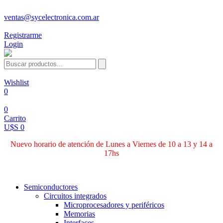
ventas@sycelectronica.com.ar
Registrarme
Login
Wishlist
0
0
Carrito
U$S 0
Nuevo horario de atención de Lunes a Viernes de 10 a 13 y 14 a
17hs
Categorías
Semiconductores
Circuitos integrados
Microprocesadores y periféricos
Memorias
Interfaces