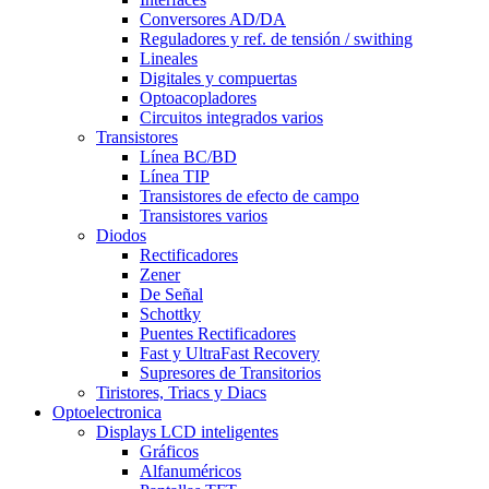
Conversores AD/DA
Reguladores y ref. de tensión / swithing
Lineales
Digitales y compuertas
Optoacopladores
Circuitos integrados varios
Transistores
Línea BC/BD
Línea TIP
Transistores de efecto de campo
Transistores varios
Diodos
Rectificadores
Zener
De Señal
Schottky
Puentes Rectificadores
Fast y UltraFast Recovery
Supresores de Transitorios
Tiristores, Triacs y Diacs
Optoelectronica
Displays LCD inteligentes
Gráficos
Alfanuméricos