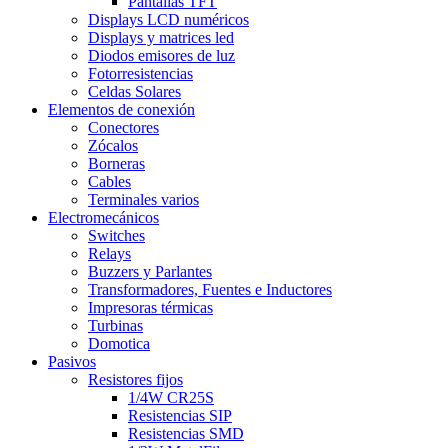
Pantallas TFT
Displays LCD numéricos
Displays y matrices led
Diodos emisores de luz
Fotorresistencias
Celdas Solares
Elementos de conexión
Conectores
Zócalos
Borneras
Cables
Terminales varios
Electromecánicos
Switches
Relays
Buzzers y Parlantes
Transformadores, Fuentes e Inductores
Impresoras térmicas
Turbinas
Domotica
Pasivos
Resistores fijos
1/4W CR25S
Resistencias SIP
Resistencias SMD