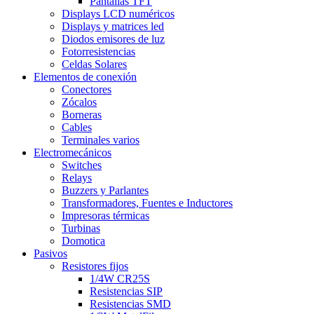
Pantallas TFT
Displays LCD numéricos
Displays y matrices led
Diodos emisores de luz
Fotorresistencias
Celdas Solares
Elementos de conexión
Conectores
Zócalos
Borneras
Cables
Terminales varios
Electromecánicos
Switches
Relays
Buzzers y Parlantes
Transformadores, Fuentes e Inductores
Impresoras térmicas
Turbinas
Domotica
Pasivos
Resistores fijos
1/4W CR25S
Resistencias SIP
Resistencias SMD