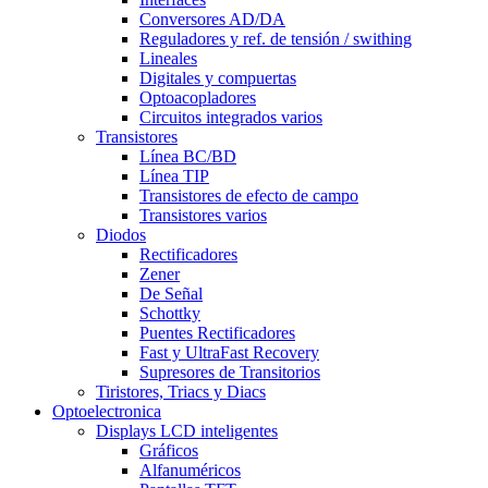
Conversores AD/DA
Reguladores y ref. de tensión / swithing
Lineales
Digitales y compuertas
Optoacopladores
Circuitos integrados varios
Transistores
Línea BC/BD
Línea TIP
Transistores de efecto de campo
Transistores varios
Diodos
Rectificadores
Zener
De Señal
Schottky
Puentes Rectificadores
Fast y UltraFast Recovery
Supresores de Transitorios
Tiristores, Triacs y Diacs
Optoelectronica
Displays LCD inteligentes
Gráficos
Alfanuméricos