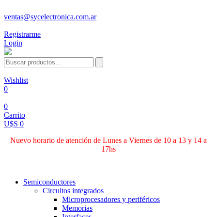
ventas@sycelectronica.com.ar
Registrarme
Login
Wishlist
0
0
Carrito
U$S 0
Nuevo horario de atención de Lunes a Viernes de 10 a 13 y 14 a
17hs
Categorías
Semiconductores
Circuitos integrados
Microprocesadores y periféricos
Memorias
Interfaces