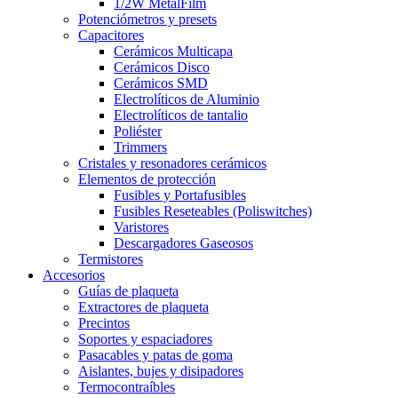
1/2W MetalFilm
Potenciómetros y presets
Capacitores
Cerámicos Multicapa
Cerámicos Disco
Cerámicos SMD
Electrolíticos de Aluminio
Electrolíticos de tantalio
Poliéster
Trimmers
Cristales y resonadores cerámicos
Elementos de protección
Fusibles y Portafusibles
Fusibles Reseteables (Poliswitches)
Varistores
Descargadores Gaseosos
Termistores
Accesorios
Guías de plaqueta
Extractores de plaqueta
Precintos
Soportes y espaciadores
Pasacables y patas de goma
Aislantes, bujes y disipadores
Termocontraíbles