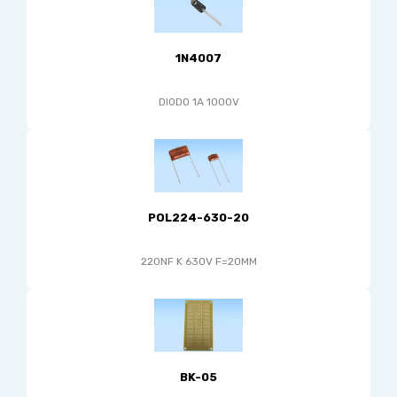
1N4007
DIODO 1A 1000V
POL224-630-20
220NF K 630V F=20MM
BK-05