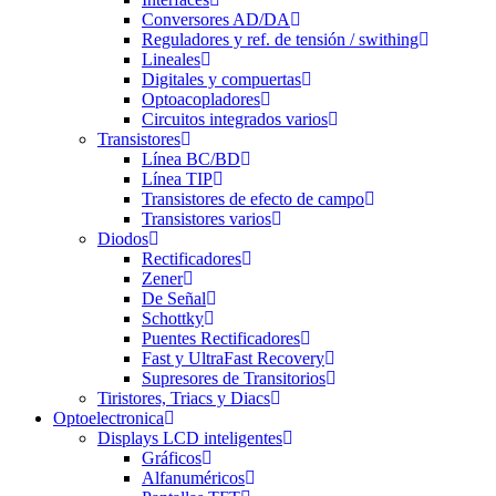
Conversores AD/DA
Reguladores y ref. de tensión / swithing
Lineales
Digitales y compuertas
Optoacopladores
Circuitos integrados varios
Transistores
Línea BC/BD
Línea TIP
Transistores de efecto de campo
Transistores varios
Diodos
Rectificadores
Zener
De Señal
Schottky
Puentes Rectificadores
Fast y UltraFast Recovery
Supresores de Transitorios
Tiristores, Triacs y Diacs
Optoelectronica
Displays LCD inteligentes
Gráficos
Alfanuméricos