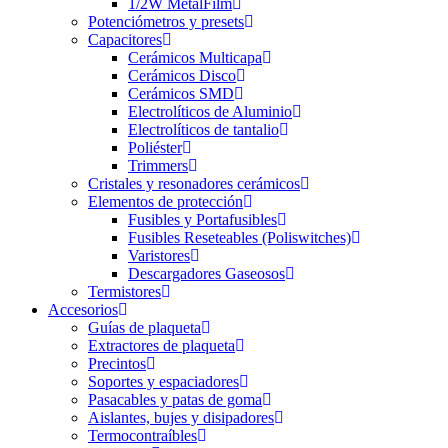
1/2W MetalFilm
Potenciómetros y presets
Capacitores
Cerámicos Multicapa
Cerámicos Disco
Cerámicos SMD
Electrolíticos de Aluminio
Electrolíticos de tantalio
Poliéster
Trimmers
Cristales y resonadores cerámicos
Elementos de protección
Fusibles y Portafusibles
Fusibles Reseteables (Poliswitches)
Varistores
Descargadores Gaseosos
Termistores
Accesorios
Guías de plaqueta
Extractores de plaqueta
Precintos
Soportes y espaciadores
Pasacables y patas de goma
Aislantes, bujes y disipadores
Termocontraíbles