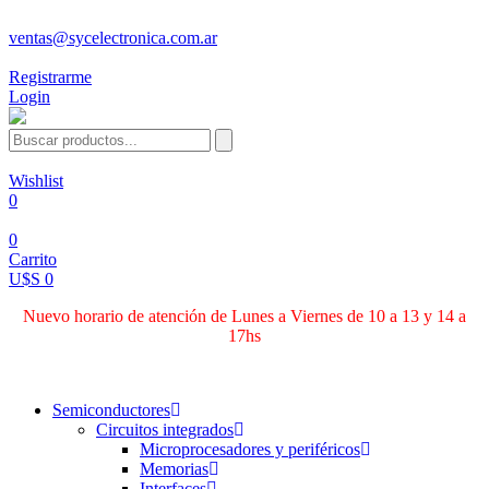
ventas@sycelectronica.com.ar
Registrarme
Login
Wishlist
0
0
Carrito
U$S 0
Nuevo horario de atención de Lunes a Viernes de 10 a 13 y 14 a
17hs
Categorías
Semiconductores
Circuitos integrados
Microprocesadores y periféricos
Memorias
Interfaces