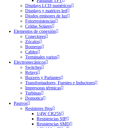
Pantallas TFT
Displays LCD numéricos
Displays y matrices led
Diodos emisores de luz
Fotorresistencias
Celdas Solares
Elementos de conexión
Conectores
Zócalos
Borneras
Cables
Terminales varios
Electromecánicos
Switches
Relays
Buzzers y Parlantes
Transformadores, Fuentes e Inductores
Impresoras térmicas
Turbinas
Domotica
Pasivos
Resistores fijos
1/4W CR25S
Resistencias SIP
Resistencias SMD