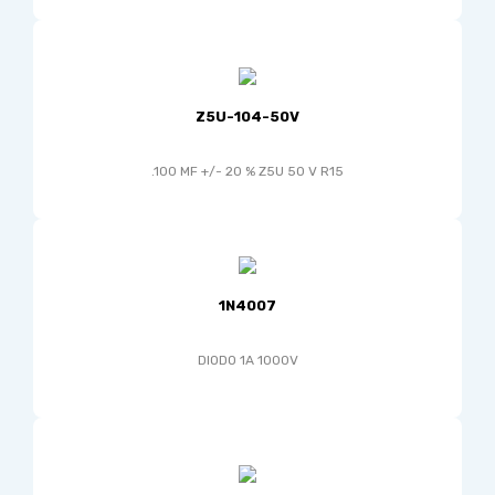
Z5U-104-50V
.100 MF +/- 20 % Z5U 50 V R15
1N4007
DIODO 1A 1000V