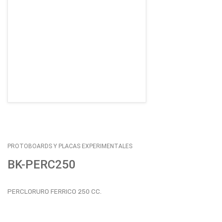
EMPLEOS
ENVÍOS
CONTACTO
ventas@sycelectronica.com.ar
PROTOBOARDS Y PLACAS EXPERIMENTALES
BK-PERC250
PERCLORURO FERRICO 250 CC.