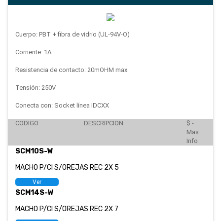
CATÁLOGO
EMPLEOS
Cuerpo: PBT + fibra de vidrio (UL-94V-O)
ENVÍOS
Corriente: 1A
Resistencia de contacto: 20mOHM max
CONTACTO
Tensión: 250V
ventas@sycelectronica.com.ar
Conecta con: Socket línea IDCXX
CODIGO
DESCRIPCION
$ -
Mas
Info
SCM10S-W
MACHO P/CI S/OREJAS REC 2X 5
Ver
SCM14S-W
MACHO P/CI S/OREJAS REC 2X 7