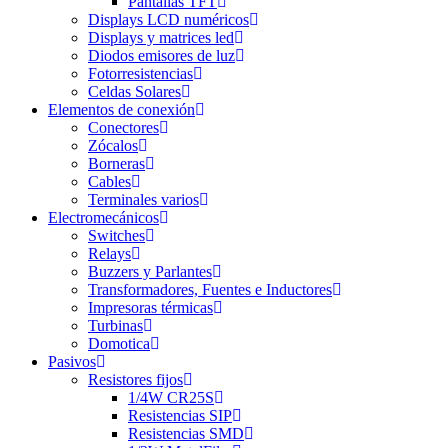
Pantallas TFT
Displays LCD numéricos
Displays y matrices led
Diodos emisores de luz
Fotorresistencias
Celdas Solares
Elementos de conexión
Conectores
Zócalos
Borneras
Cables
Terminales varios
Electromecánicos
Switches
Relays
Buzzers y Parlantes
Transformadores, Fuentes e Inductores
Impresoras térmicas
Turbinas
Domotica
Pasivos
Resistores fijos
1/4W CR25S
Resistencias SIP
Resistencias SMD