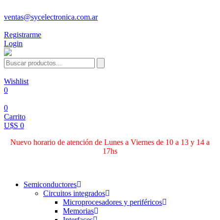
ventas@sycelectronica.com.ar
Registrarme
Login
Wishlist
0
0
Carrito
U$S 0
Nuevo horario de atención de Lunes a Viernes de 10 a 13 y 14 a
17hs
Categorías
Semiconductores
Circuitos integrados
Microprocesadores y periféricos
Memorias
Interfaces