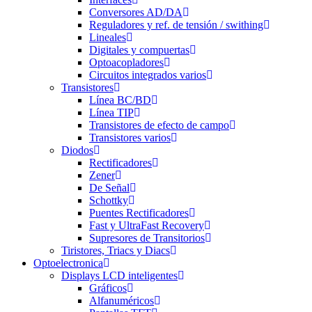
Conversores AD/DA
Reguladores y ref. de tensión / swithing
Lineales
Digitales y compuertas
Optoacopladores
Circuitos integrados varios
Transistores
Línea BC/BD
Línea TIP
Transistores de efecto de campo
Transistores varios
Diodos
Rectificadores
Zener
De Señal
Schottky
Puentes Rectificadores
Fast y UltraFast Recovery
Supresores de Transitorios
Tiristores, Triacs y Diacs
Optoelectronica
Displays LCD inteligentes
Gráficos
Alfanuméricos