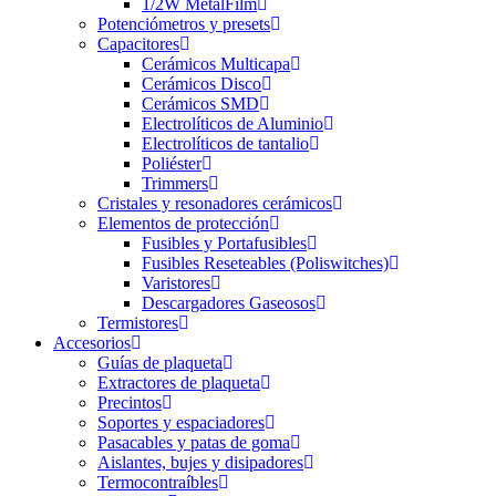
1/2W MetalFilm
Potenciómetros y presets
Capacitores
Cerámicos Multicapa
Cerámicos Disco
Cerámicos SMD
Electrolíticos de Aluminio
Electrolíticos de tantalio
Poliéster
Trimmers
Cristales y resonadores cerámicos
Elementos de protección
Fusibles y Portafusibles
Fusibles Reseteables (Poliswitches)
Varistores
Descargadores Gaseosos
Termistores
Accesorios
Guías de plaqueta
Extractores de plaqueta
Precintos
Soportes y espaciadores
Pasacables y patas de goma
Aislantes, bujes y disipadores
Termocontraíbles