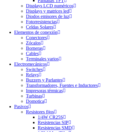
Pantallas TFT
Displays LCD numéricos
Displays y matrices led
Diodos emisores de luz
Fotorresistencias
Celdas Solares
Elementos de conexión
Conectores
Zócalos
Borneras
Cables
Terminales varios
Electromecánicos
Switches
Relays
Buzzers y Parlantes
Transformadores, Fuentes e Inductores
Impresoras térmicas
Turbinas
Domotica
Pasivos
Resistores fijos
1/4W CR25S
Resistencias SIP
Resistencias SMD