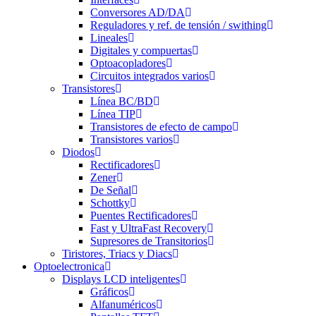
Conversores AD/DA
Reguladores y ref. de tensión / swithing
Lineales
Digitales y compuertas
Optoacopladores
Circuitos integrados varios
Transistores
Línea BC/BD
Línea TIP
Transistores de efecto de campo
Transistores varios
Diodos
Rectificadores
Zener
De Señal
Schottky
Puentes Rectificadores
Fast y UltraFast Recovery
Supresores de Transitorios
Tiristores, Triacs y Diacs
Optoelectronica
Displays LCD inteligentes
Gráficos
Alfanuméricos