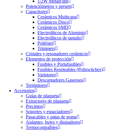
1/2W MetalFilm
Potenciómetros y presets
Capacitores
Cerámicos Multicapa
Cerámicos Disco
Cerámicos SMD
Electrolíticos de Aluminio
Electrolíticos de tantalio
Poliéster
Trimmers
Cristales y resonadores cerámicos
Elementos de protección
Fusibles y Portafusibles
Fusibles Reseteables (Poliswitches)
Varistores
Descargadores Gaseosos
Termistores
Accesorios
Guías de plaqueta
Extractores de plaqueta
Precintos
Soportes y espaciadores
Pasacables y patas de goma
Aislantes, bujes y disipadores
Termocontraíbles