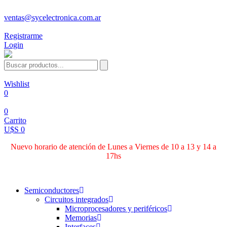
ventas@sycelectronica.com.ar
Registrarme
Login
Wishlist
0
0
Carrito
U$S 0
Nuevo horario de atención de Lunes a Viernes de 10 a 13 y 14 a
17hs
Categorías
Semiconductores
Circuitos integrados
Microprocesadores y periféricos
Memorias
Interfaces