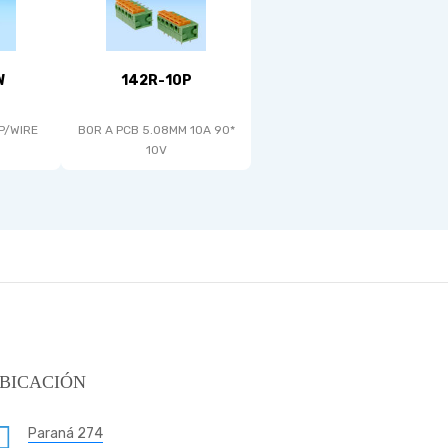
W
142R-10P
 P/WIRE
BOR A PCB 5.08MM 10A 90*
10V
BICACIÓN
Paraná 274