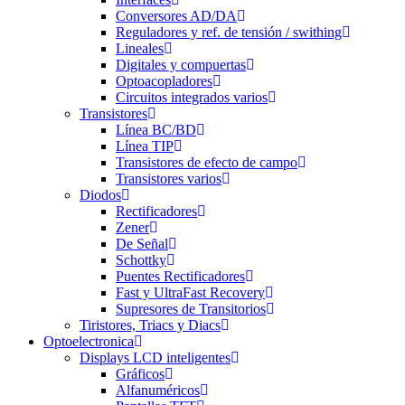
Conversores AD/DA
Reguladores y ref. de tensión / swithing
Lineales
Digitales y compuertas
Optoacopladores
Circuitos integrados varios
Transistores
Línea BC/BD
Línea TIP
Transistores de efecto de campo
Transistores varios
Diodos
Rectificadores
Zener
De Señal
Schottky
Puentes Rectificadores
Fast y UltraFast Recovery
Supresores de Transitorios
Tiristores, Triacs y Diacs
Optoelectronica
Displays LCD inteligentes
Gráficos
Alfanuméricos