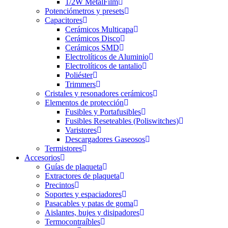
1/2W MetalFilm
Potenciómetros y presets
Capacitores
Cerámicos Multicapa
Cerámicos Disco
Cerámicos SMD
Electrolíticos de Aluminio
Electrolíticos de tantalio
Poliéster
Trimmers
Cristales y resonadores cerámicos
Elementos de protección
Fusibles y Portafusibles
Fusibles Reseteables (Poliswitches)
Varistores
Descargadores Gaseosos
Termistores
Accesorios
Guías de plaqueta
Extractores de plaqueta
Precintos
Soportes y espaciadores
Pasacables y patas de goma
Aislantes, bujes y disipadores
Termocontraíbles