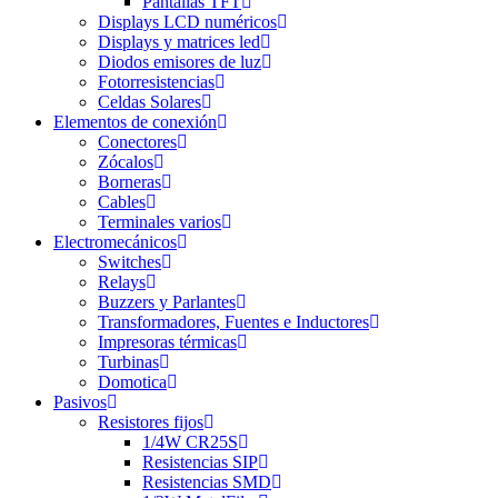
Pantallas TFT
Displays LCD numéricos
Displays y matrices led
Diodos emisores de luz
Fotorresistencias
Celdas Solares
Elementos de conexión
Conectores
Zócalos
Borneras
Cables
Terminales varios
Electromecánicos
Switches
Relays
Buzzers y Parlantes
Transformadores, Fuentes e Inductores
Impresoras térmicas
Turbinas
Domotica
Pasivos
Resistores fijos
1/4W CR25S
Resistencias SIP
Resistencias SMD