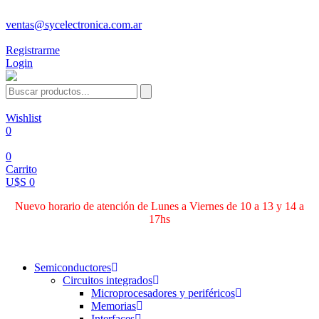
ventas@sycelectronica.com.ar
Registrarme
Login
Wishlist
0
0
Carrito
U$S 0
Nuevo horario de atención de Lunes a Viernes de 10 a 13 y 14 a
17hs
Categorías
Semiconductores
Circuitos integrados
Microprocesadores y periféricos
Memorias
Interfaces