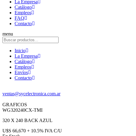
La Empresa
Catálogo
Empleos
FAQ
Contacto
menu
Inicio
La Empresa
Catálogo
Empleos
Envíos
Contacto
ventas@sycelectronica.com.ar
GRAFICOS
WG320240CX-TMI
320 X 240 BACK AZUL
U$S 66,670 + 10.5% IVA C/U