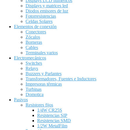
Displays LCD numéricos
Displays y matrices led
Diodos emisores de luz
Fotorresistencias
Celdas Solares
Elementos de conexión
Conectores
Zócalos
Borneras
Cables
Terminales varios
Electromecánicos
Switches
Relays
Buzzers y Parlantes
Transformadores, Fuentes e Inductores
Impresoras térmicas
Turbinas
Domotica
Pasivos
Resistores fijos
1/4W CR25S
Resistencias SIP
Resistencias SMD
1/2W MetalFilm