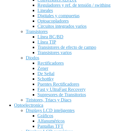
Reguladores y ref. de tensión / swithing
Lineales
Digitales y compuertas
Optoacopladores
Circuitos integrados varios
Transistores
Línea BC/BD
Línea TIP
Transistores de efecto de campo
Transistores varios
Diodos
Rectificadores
Zener
De Señal
Schottky
Puentes Rectificadores
Fast y UltraFast Recovery
Supresores de Transitorios
Tiristores, Triacs y Diacs
Optoelectronica
Displays LCD inteligentes
Gráficos
Alfanuméricos
Pantallas TFT