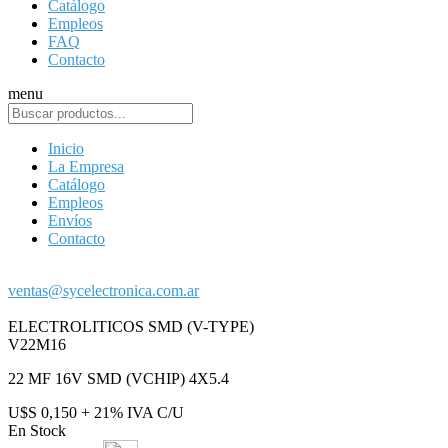
Catálogo
Empleos
FAQ
Contacto
menu
Inicio
La Empresa
Catálogo
Empleos
Envíos
Contacto
ventas@sycelectronica.com.ar
ELECTROLITICOS SMD (V-TYPE)
V22M16
22 MF 16V SMD (VCHIP) 4X5.4
U$S 0,150 + 21% IVA C/U
En Stock