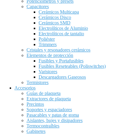
Potenciómetros y presets
Capacitores
Cerámicos Multicapa
Cerámicos Disco
Cerámicos SMD
Electrolíticos de Aluminio
Electrolíticos de tantalio
Poliéster
Trimmers
Cristales y resonadores cerámicos
Elementos de protección
Fusibles y Portafusibles
Fusibles Reseteables (Poliswitches)
Varistores
Descargadores Gaseosos
Termistores
Accesorios
Guías de plaqueta
Extractores de plaqueta
Precintos
Soportes y espaciadores
Pasacables y patas de goma
Aislantes, bujes y disipadores
Termocontraíbles
Gabinetes