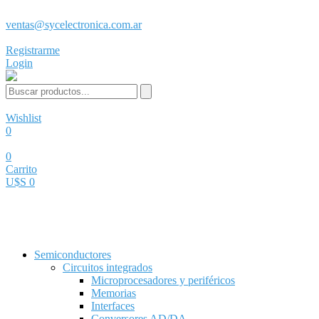
ventas@sycelectronica.com.ar
Registrarme
Login
Wishlist
0
0
Carrito
U$S 0
Categorías
Semiconductores
Circuitos integrados
Microprocesadores y periféricos
Memorias
Interfaces
Conversores AD/DA