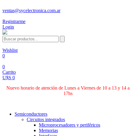
ventas@sycelectronica.com.ar
Registrarme
Login
Wishlist
0
0
Carrito
U$S 0
Nuevo horario de atención de Lunes a Viernes de 10 a 13 y 14 a
17hs
Categorías
Semiconductores
Circuitos integrados
Microprocesadores y periféricos
Memorias
Interfaces