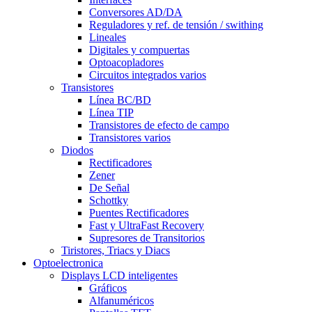
Conversores AD/DA
Reguladores y ref. de tensión / swithing
Lineales
Digitales y compuertas
Optoacopladores
Circuitos integrados varios
Transistores
Línea BC/BD
Línea TIP
Transistores de efecto de campo
Transistores varios
Diodos
Rectificadores
Zener
De Señal
Schottky
Puentes Rectificadores
Fast y UltraFast Recovery
Supresores de Transitorios
Tiristores, Triacs y Diacs
Optoelectronica
Displays LCD inteligentes
Gráficos
Alfanuméricos