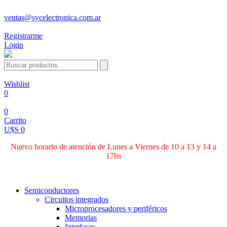
ventas@sycelectronica.com.ar
Registrarme
Login
Wishlist
0
0
Carrito
U$S 0
Nuevo horario de atención de Lunes a Viernes de 10 a 13 y 14 a
17hs
Categorías
Semiconductores
Circuitos integrados
Microprocesadores y periféricos
Memorias
Interfaces