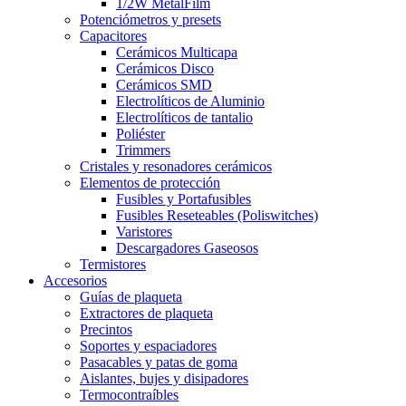
1/2W MetalFilm
Potenciómetros y presets
Capacitores
Cerámicos Multicapa
Cerámicos Disco
Cerámicos SMD
Electrolíticos de Aluminio
Electrolíticos de tantalio
Poliéster
Trimmers
Cristales y resonadores cerámicos
Elementos de protección
Fusibles y Portafusibles
Fusibles Reseteables (Poliswitches)
Varistores
Descargadores Gaseosos
Termistores
Accesorios
Guías de plaqueta
Extractores de plaqueta
Precintos
Soportes y espaciadores
Pasacables y patas de goma
Aislantes, bujes y disipadores
Termocontraíbles