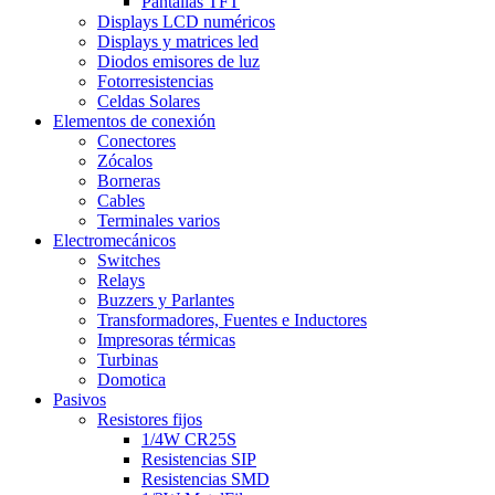
Pantallas TFT
Displays LCD numéricos
Displays y matrices led
Diodos emisores de luz
Fotorresistencias
Celdas Solares
Elementos de conexión
Conectores
Zócalos
Borneras
Cables
Terminales varios
Electromecánicos
Switches
Relays
Buzzers y Parlantes
Transformadores, Fuentes e Inductores
Impresoras térmicas
Turbinas
Domotica
Pasivos
Resistores fijos
1/4W CR25S
Resistencias SIP
Resistencias SMD