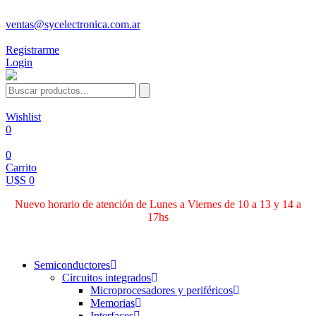
ventas@sycelectronica.com.ar
Registrarme
Login
Wishlist
0
0
Carrito
U$S 0
Nuevo horario de atención de Lunes a Viernes de 10 a 13 y 14 a
17hs
Categorías
Semiconductores
Circuitos integrados
Microprocesadores y periféricos
Memorias
Interfaces