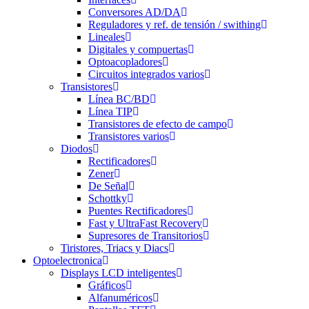
Conversores AD/DA
Reguladores y ref. de tensión / swithing
Lineales
Digitales y compuertas
Optoacopladores
Circuitos integrados varios
Transistores
Línea BC/BD
Línea TIP
Transistores de efecto de campo
Transistores varios
Diodos
Rectificadores
Zener
De Señal
Schottky
Puentes Rectificadores
Fast y UltraFast Recovery
Supresores de Transitorios
Tiristores, Triacs y Diacs
Optoelectronica
Displays LCD inteligentes
Gráficos
Alfanuméricos