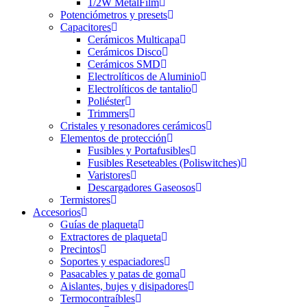
1/2W MetalFilm
Potenciómetros y presets
Capacitores
Cerámicos Multicapa
Cerámicos Disco
Cerámicos SMD
Electrolíticos de Aluminio
Electrolíticos de tantalio
Poliéster
Trimmers
Cristales y resonadores cerámicos
Elementos de protección
Fusibles y Portafusibles
Fusibles Reseteables (Poliswitches)
Varistores
Descargadores Gaseosos
Termistores
Accesorios
Guías de plaqueta
Extractores de plaqueta
Precintos
Soportes y espaciadores
Pasacables y patas de goma
Aislantes, bujes y disipadores
Termocontraíbles