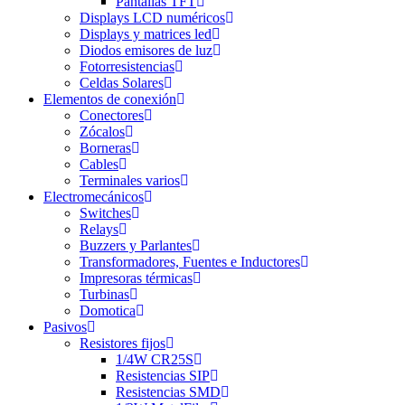
Pantallas TFT
Displays LCD numéricos
Displays y matrices led
Diodos emisores de luz
Fotorresistencias
Celdas Solares
Elementos de conexión
Conectores
Zócalos
Borneras
Cables
Terminales varios
Electromecánicos
Switches
Relays
Buzzers y Parlantes
Transformadores, Fuentes e Inductores
Impresoras térmicas
Turbinas
Domotica
Pasivos
Resistores fijos
1/4W CR25S
Resistencias SIP
Resistencias SMD