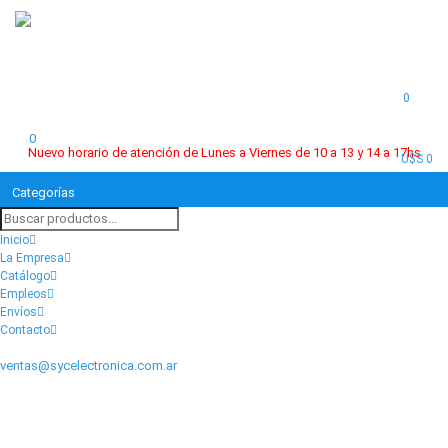
0
0
Nuevo horario de atención de Lunes a Viernes de 10 a 13 y 14 a 17hs
U$S 0
Categorías
Inicio
La Empresa
Catálogo
Empleos
Envíos
Contacto
ventas@sycelectronica.com.ar