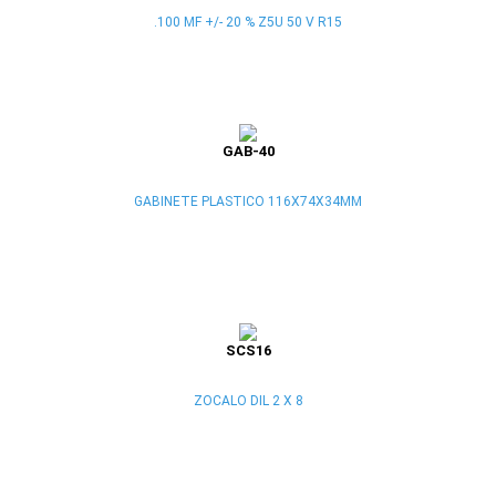
.100 MF +/- 20 % Z5U 50 V R15
GAB-40
GABINETE PLASTICO 116X74X34MM
SCS16
ZOCALO DIL 2 X 8