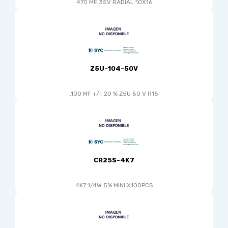
470 MF 35V RADIAL 10X16
Z5U-104-50V
.100 MF +/- 20 % Z5U 50 V R15
CR25S-4K7
4K7 1/4W 5% MINI X100PCS