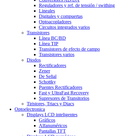
Reguladores y ref. de tensión / swithing
Lineales
Digitales y compuertas
Optoacopladores
Circuitos integrados varios
Transistores
Línea BC/BD
Línea TIP
Transistores de efecto de campo
Transistores varios
Diodos
Rectificadores
Zener
De Señal
Schottky
Puentes Rectificadores
Fast y UltraFast Recovery
Supresores de Transitorios
Tiristores, Triacs y Diacs
Optoelectronica
Displays LCD inteligentes
Gráficos
Alfanuméricos
Pantallas TFT