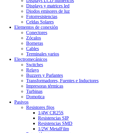
Displays LCD numéricos
Displays y matrices led
Diodos emisores de luz
Fotorresistencias
Celdas Solares
Elementos de conexión
Conectores
Zócalos
Borneras
Cables
Terminales varios
Electromecánicos
Switches
Relays
Buzzers y Parlantes
Transformadores, Fuentes e Inductores
Impresoras térmicas
Turbinas
Domotica
Pasivos
Resistores fijos
1/4W CR25S
Resistencias SIP
Resistencias SMD
1/2W MetalFilm