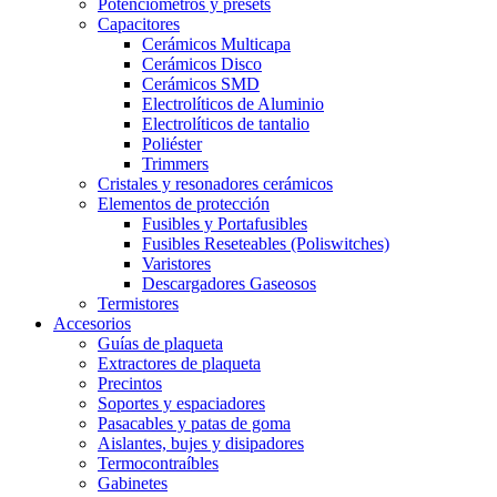
Potenciómetros y presets
Capacitores
Cerámicos Multicapa
Cerámicos Disco
Cerámicos SMD
Electrolíticos de Aluminio
Electrolíticos de tantalio
Poliéster
Trimmers
Cristales y resonadores cerámicos
Elementos de protección
Fusibles y Portafusibles
Fusibles Reseteables (Poliswitches)
Varistores
Descargadores Gaseosos
Termistores
Accesorios
Guías de plaqueta
Extractores de plaqueta
Precintos
Soportes y espaciadores
Pasacables y patas de goma
Aislantes, bujes y disipadores
Termocontraíbles
Gabinetes