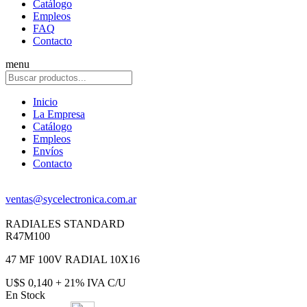
Catálogo
Empleos
FAQ
Contacto
menu
Inicio
La Empresa
Catálogo
Empleos
Envíos
Contacto
ventas@sycelectronica.com.ar
RADIALES STANDARD
R47M100
47 MF 100V RADIAL 10X16
U$S 0,140 + 21% IVA C/U
En Stock