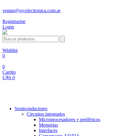
ventas@sycelectronica.com.ar
Registrarme
Login
Wishlist
0
0
Carrito
U$S 0
Categorías
Semiconductores
Circuitos integrados
Microprocesadores y periféricos
Memorias
Interfaces
Conversores AD/DA