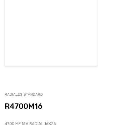
EMPLEOS
ENVÍOS
CONTACTO
ventas@sycelectronica.com.ar
RADIALES STANDARD
R4700M16
4700 MF 16V RADIAL 16X26