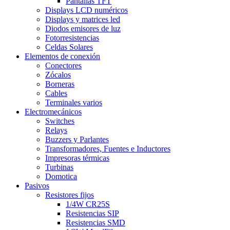
Pantallas TFT
Displays LCD numéricos
Displays y matrices led
Diodos emisores de luz
Fotorresistencias
Celdas Solares
Elementos de conexión
Conectores
Zócalos
Borneras
Cables
Terminales varios
Electromecánicos
Switches
Relays
Buzzers y Parlantes
Transformadores, Fuentes e Inductores
Impresoras térmicas
Turbinas
Domotica
Pasivos
Resistores fijos
1/4W CR25S
Resistencias SIP
Resistencias SMD