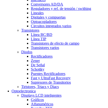
Conversores AD/DA
Reguladores y ref. de tensión / swithing
Lineales
Digitales y compuertas
Optoacopladores
Circuitos integrados varios
Transistores
Línea BC/BD
Línea TIP
Transistores de efecto de campo
Transistores varios
Diodos
Rectificadores
Zener
De Señal
Schottky
Puentes Rectificadores
Fast y UltraFast Recovery
Supresores de Transitorios
Tiristores, Triacs y Diacs
Optoelectronica
Displays LCD inteligentes
Gráficos
Alfanuméricos