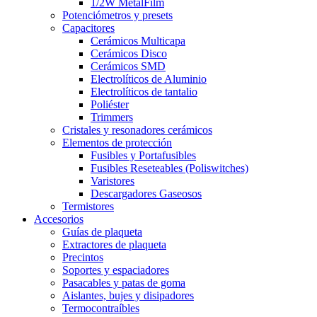
1/2W MetalFilm
Potenciómetros y presets
Capacitores
Cerámicos Multicapa
Cerámicos Disco
Cerámicos SMD
Electrolíticos de Aluminio
Electrolíticos de tantalio
Poliéster
Trimmers
Cristales y resonadores cerámicos
Elementos de protección
Fusibles y Portafusibles
Fusibles Reseteables (Poliswitches)
Varistores
Descargadores Gaseosos
Termistores
Accesorios
Guías de plaqueta
Extractores de plaqueta
Precintos
Soportes y espaciadores
Pasacables y patas de goma
Aislantes, bujes y disipadores
Termocontraíbles