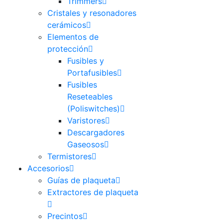
Trimmers
Cristales y resonadores
cerámicos
Elementos de
protección
Fusibles y
Portafusibles
Fusibles
Reseteables
(Poliswitches)
Varistores
Descargadores
Gaseosos
Termistores
Accesorios
Guías de plaqueta
Extractores de plaqueta
Precintos