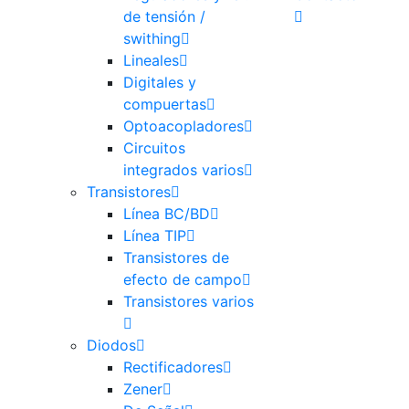
de tensión /
swithing
Lineales
Digitales y
compuertas
Optoacopladores
Circuitos
integrados varios
Transistores
Línea BC/BD
Línea TIP
Transistores de
efecto de campo
Transistores varios
Diodos
Rectificadores
Zener