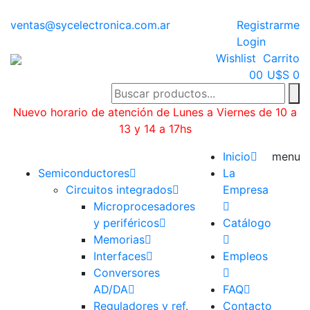
ventas@sycelectronica.com.ar
Registrarme
Login
Wishlist
Carrito
0
0
U$S 0
Nuevo horario de atención de Lunes a Viernes de 10 a
13 y 14 a 17hs
Categorías
Inicio
menu
Semiconductores
La
Circuitos integrados
Empresa
Microprocesadores
y periféricos
Catálogo
Memorias
Interfaces
Empleos
Conversores
AD/DA
FAQ
Reguladores y ref.
Contacto