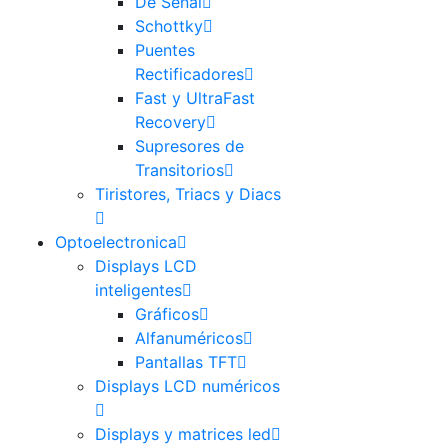
De Señal
Schottky
Puentes
Rectificadores
Fast y UltraFast
Recovery
Supresores de
Transitorios
Tiristores, Triacs y Diacs
Optoelectronica
Displays LCD
inteligentes
Gráficos
Alfanuméricos
Pantallas TFT
Displays LCD numéricos
Displays y matrices led