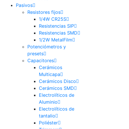
Pasivos
Resistores fijos
1/4W CR25S
Resistencias SIP
Resistencias SMD
1/2W MetalFilm
Potenciómetros y
presets
Capacitores
Cerámicos
Multicapa
Cerámicos Disco
Cerámicos SMD
Electrolíticos de
Aluminio
Electrolíticos de
tantalio
Poliéster