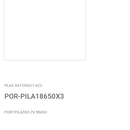
EMPLEOS
ENVÍOS
CONTACTO
ventas@sycelectronica.com.ar
PILAS, BATERIAS Y ACC.
POR-PILA18650X3
PORT.PILA3X3.7V 18650