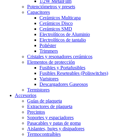
1/2W MetalFilm
Potenciómetros y presets
Capacitores
Cerámicos Multicapa
Cerámicos Disco
Cerámicos SMD
Electrolíticos de Aluminio
Electrolíticos de tantalio
Poliéster
Trimmers
Cristales y resonadores cerámicos
Elementos de protección
Fusibles y Portafusibles
Fusibles Reseteables (Poliswitches)
Varistores
Descargadores Gaseosos
Termistores
Accesorios
Guías de plaqueta
Extractores de plaqueta
Precintos
Soportes y espaciadores
Pasacables y patas de goma
Aislantes, bujes y disipadores
Termocontraíbles