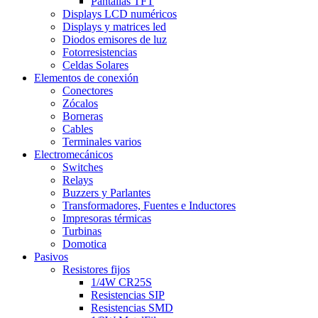
Pantallas TFT
Displays LCD numéricos
Displays y matrices led
Diodos emisores de luz
Fotorresistencias
Celdas Solares
Elementos de conexión
Conectores
Zócalos
Borneras
Cables
Terminales varios
Electromecánicos
Switches
Relays
Buzzers y Parlantes
Transformadores, Fuentes e Inductores
Impresoras térmicas
Turbinas
Domotica
Pasivos
Resistores fijos
1/4W CR25S
Resistencias SIP
Resistencias SMD