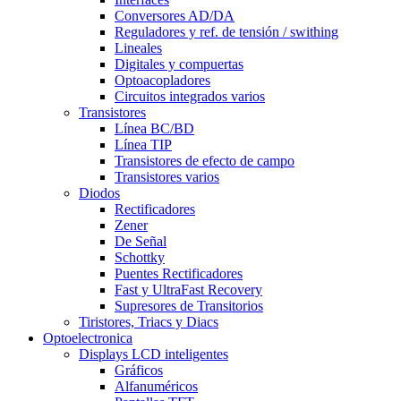
Conversores AD/DA
Reguladores y ref. de tensión / swithing
Lineales
Digitales y compuertas
Optoacopladores
Circuitos integrados varios
Transistores
Línea BC/BD
Línea TIP
Transistores de efecto de campo
Transistores varios
Diodos
Rectificadores
Zener
De Señal
Schottky
Puentes Rectificadores
Fast y UltraFast Recovery
Supresores de Transitorios
Tiristores, Triacs y Diacs
Optoelectronica
Displays LCD inteligentes
Gráficos
Alfanuméricos