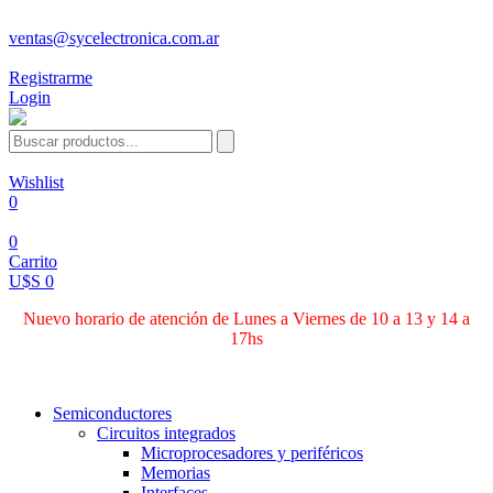
ventas@sycelectronica.com.ar
Registrarme
Login
Wishlist
0
0
Carrito
U$S 0
Nuevo horario de atención de Lunes a Viernes de 10 a 13 y 14 a
17hs
Categorías
Semiconductores
Circuitos integrados
Microprocesadores y periféricos
Memorias
Interfaces