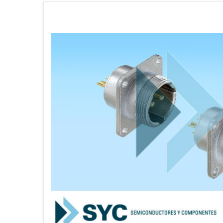
CATÁLOGO
EMPLEOS
ENVÍOS
CONTACTO
ventas@sycelectronica.com.ar