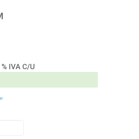
M
1% IVA C/U
ar