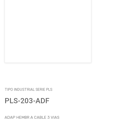
EMPLEOS
ENVÍOS
CONTACTO
ventas@sycelectronica.com.ar
TIPO INDUSTRIAL SERIE PLS
PLS-203-ADF
ADAP HEMBR A CABLE 3 VIAS