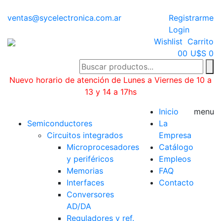
ventas@sycelectronica.com.ar
Registrarme
Login
Wishlist
Carrito
0
0
U$S 0
Nuevo horario de atención de Lunes a Viernes de 10 a
13 y 14 a 17hs
Categorías
Inicio
menu
Semiconductores
La
Circuitos integrados
Empresa
Microprocesadores
Catálogo
y periféricos
Empleos
Memorias
FAQ
Interfaces
Contacto
Conversores
AD/DA
Reguladores y ref.