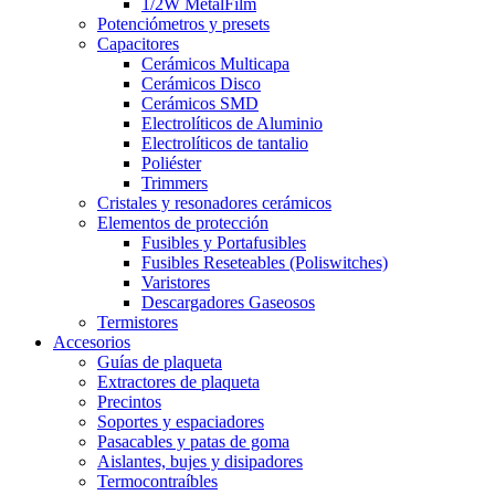
1/2W MetalFilm
Potenciómetros y presets
Capacitores
Cerámicos Multicapa
Cerámicos Disco
Cerámicos SMD
Electrolíticos de Aluminio
Electrolíticos de tantalio
Poliéster
Trimmers
Cristales y resonadores cerámicos
Elementos de protección
Fusibles y Portafusibles
Fusibles Reseteables (Poliswitches)
Varistores
Descargadores Gaseosos
Termistores
Accesorios
Guías de plaqueta
Extractores de plaqueta
Precintos
Soportes y espaciadores
Pasacables y patas de goma
Aislantes, bujes y disipadores
Termocontraíbles