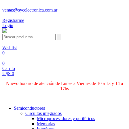
ventas@sycelectronica.com.ar
Registrarme
Login
Wishlist
0
0
Carrito
U$S 0
Nuevo horario de atención de Lunes a Viernes de 10 a 13 y 14 a
17hs
Categorías
Semiconductores
Circuitos integrados
Microprocesadores y periféricos
Memorias
Interfaces