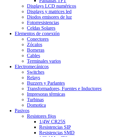
Pantallas TFT
Displays LCD numéricos
Displays y matrices led
Diodos emisores de luz
Fotorresistencias
Celdas Solares
Elementos de conexión
Conectores
Zócalos
Borneras
Cables
Terminales varios
Electromecánicos
Switches
Relays
Buzzers y Parlantes
Transformadores, Fuentes e Inductores
Impresoras térmicas
Turbinas
Domotica
Pasivos
Resistores fijos
1/4W CR25S
Resistencias SIP
Resistencias SMD