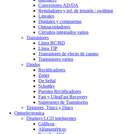
Conversores AD/DA
Reguladores y ref. de tensión / swithing
Lineales
Digitales y compuertas
Optoacopladores
Circuitos integrados varios
Transistores
Línea BC/BD
Línea TIP
Transistores de efecto de campo
Transistores varios
Diodos
Rectificadores
Zener
De Señal
Schottky
Puentes Rectificadores
Fast y UltraFast Recovery
Supresores de Transitorios
Tiristores, Triacs y Diacs
Optoelectronica
Displays LCD inteligentes
Gráficos
Alfanuméricos