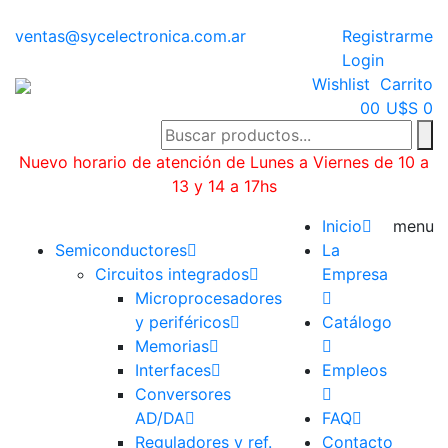
ventas@sycelectronica.com.ar
Registrarme
Login
Wishlist
Carrito
0
0
U$S 0
Nuevo horario de atención de Lunes a Viernes de 10 a
13 y 14 a 17hs
Categorías
Inicio
menu
Semiconductores
La
Circuitos integrados
Empresa
Microprocesadores
y periféricos
Catálogo
Memorias
Interfaces
Empleos
Conversores
AD/DA
FAQ
Reguladores y ref.
Contacto