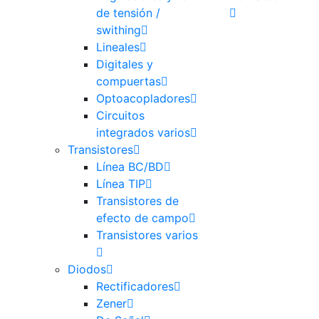
de tensión /
swithing
Lineales
Digitales y
compuertas
Optoacopladores
Circuitos
integrados varios
Transistores
Línea BC/BD
Línea TIP
Transistores de
efecto de campo
Transistores varios
Diodos
Rectificadores
Zener