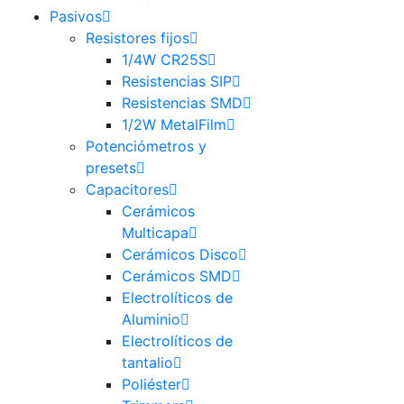
Pasivos
Resistores fijos
1/4W CR25S
Resistencias SIP
Resistencias SMD
1/2W MetalFilm
Potenciómetros y
presets
Capacitores
Cerámicos
Multicapa
Cerámicos Disco
Cerámicos SMD
Electrolíticos de
Aluminio
Electrolíticos de
tantalio
Poliéster