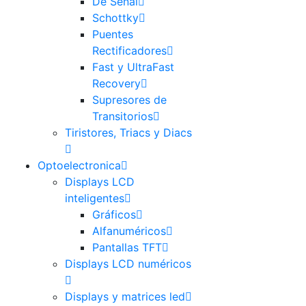
De Señal
Schottky
Puentes
Rectificadores
Fast y UltraFast
Recovery
Supresores de
Transitorios
Tiristores, Triacs y Diacs
Optoelectronica
Displays LCD
inteligentes
Gráficos
Alfanuméricos
Pantallas TFT
Displays LCD numéricos
Displays y matrices led