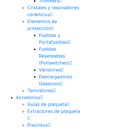
Trimmers
Cristales y resonadores
cerámicos
Elementos de
protección
Fusibles y
Portafusibles
Fusibles
Reseteables
(Poliswitches)
Varistores
Descargadores
Gaseosos
Termistores
Accesorios
Guías de plaqueta
Extractores de plaqueta
Precintos