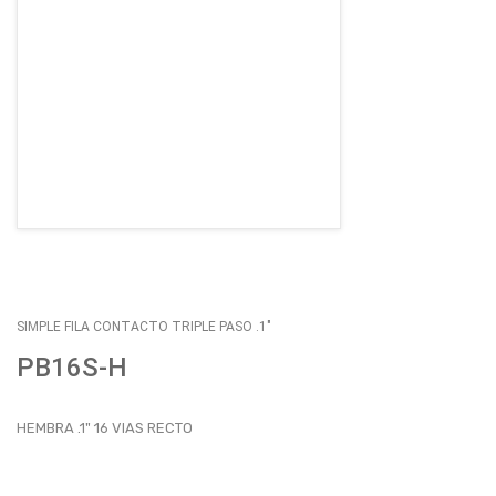
EMPLEOS
ENVÍOS
CONTACTO
ventas@sycelectronica.com.ar
SIMPLE FILA CONTACTO TRIPLE PASO .1"
PB16S-H
HEMBRA .1" 16 VIAS RECTO