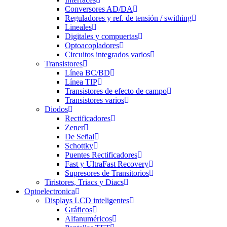
Conversores AD/DA
Reguladores y ref. de tensión / swithing
Lineales
Digitales y compuertas
Optoacopladores
Circuitos integrados varios
Transistores
Línea BC/BD
Línea TIP
Transistores de efecto de campo
Transistores varios
Diodos
Rectificadores
Zener
De Señal
Schottky
Puentes Rectificadores
Fast y UltraFast Recovery
Supresores de Transitorios
Tiristores, Triacs y Diacs
Optoelectronica
Displays LCD inteligentes
Gráficos
Alfanuméricos