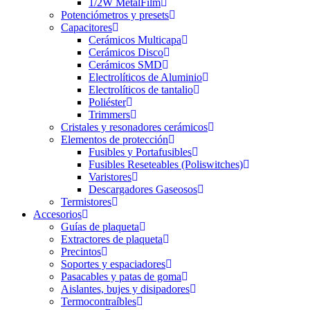
1/2W MetalFilm
Potenciómetros y presets
Capacitores
Cerámicos Multicapa
Cerámicos Disco
Cerámicos SMD
Electrolíticos de Aluminio
Electrolíticos de tantalio
Poliéster
Trimmers
Cristales y resonadores cerámicos
Elementos de protección
Fusibles y Portafusibles
Fusibles Reseteables (Poliswitches)
Varistores
Descargadores Gaseosos
Termistores
Accesorios
Guías de plaqueta
Extractores de plaqueta
Precintos
Soportes y espaciadores
Pasacables y patas de goma
Aislantes, bujes y disipadores
Termocontraíbles