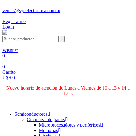
ventas@sycelectronica.com.ar
Registrarme
Login
Wishlist
0
0
Carrito
U$S 0
Nuevo horario de atención de Lunes a Viernes de 10 a 13 y 14 a
17hs
Categorías
Semiconductores
Circuitos integrados
Microprocesadores y periféricos
Memorias
Interfaces