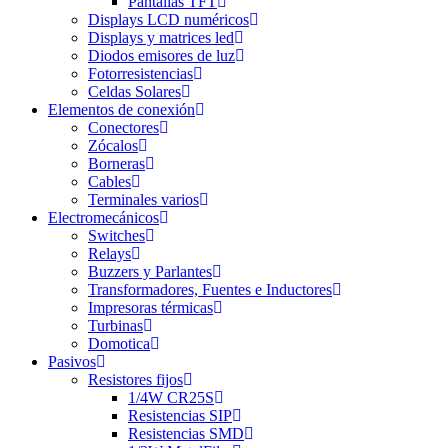
Pantallas TFT
Displays LCD numéricos
Displays y matrices led
Diodos emisores de luz
Fotorresistencias
Celdas Solares
Elementos de conexión
Conectores
Zócalos
Borneras
Cables
Terminales varios
Electromecánicos
Switches
Relays
Buzzers y Parlantes
Transformadores, Fuentes e Inductores
Impresoras térmicas
Turbinas
Domotica
Pasivos
Resistores fijos
1/4W CR25S
Resistencias SIP
Resistencias SMD