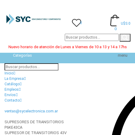
0
U$S 0
0
Nuevo horario de atención de Lunes a Viernes de 10 a 13 y 14 a 17hs
Categorías
menu
Inicio
La Empresa
Catálogo
Empleos
Envíos
Contacto
ventas@sycelectronica.com.ar
SUPRESORES DE TRANSITORIOS
P6KE43CA
SUPRESOR DE TRANSITORIOS 43V