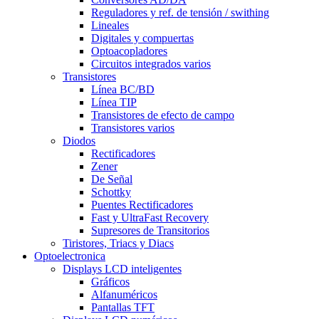
Reguladores y ref. de tensión / swithing
Lineales
Digitales y compuertas
Optoacopladores
Circuitos integrados varios
Transistores
Línea BC/BD
Línea TIP
Transistores de efecto de campo
Transistores varios
Diodos
Rectificadores
Zener
De Señal
Schottky
Puentes Rectificadores
Fast y UltraFast Recovery
Supresores de Transitorios
Tiristores, Triacs y Diacs
Optoelectronica
Displays LCD inteligentes
Gráficos
Alfanuméricos
Pantallas TFT