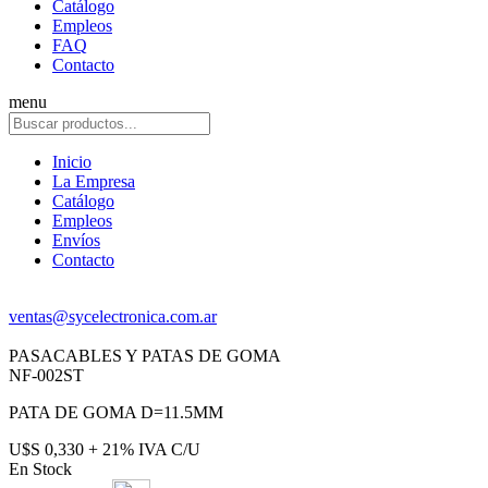
Catálogo
Empleos
FAQ
Contacto
menu
Inicio
La Empresa
Catálogo
Empleos
Envíos
Contacto
ventas@sycelectronica.com.ar
PASACABLES Y PATAS DE GOMA
NF-002ST
PATA DE GOMA D=11.5MM
U$S 0,330 + 21% IVA C/U
En Stock