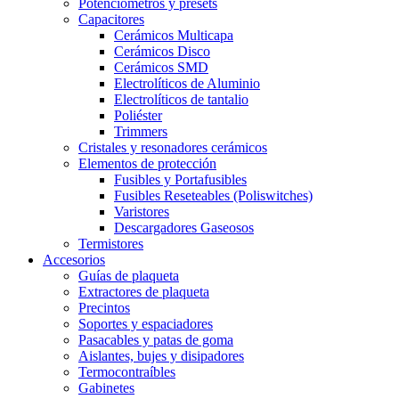
Potenciómetros y presets
Capacitores
Cerámicos Multicapa
Cerámicos Disco
Cerámicos SMD
Electrolíticos de Aluminio
Electrolíticos de tantalio
Poliéster
Trimmers
Cristales y resonadores cerámicos
Elementos de protección
Fusibles y Portafusibles
Fusibles Reseteables (Poliswitches)
Varistores
Descargadores Gaseosos
Termistores
Accesorios
Guías de plaqueta
Extractores de plaqueta
Precintos
Soportes y espaciadores
Pasacables y patas de goma
Aislantes, bujes y disipadores
Termocontraíbles
Gabinetes