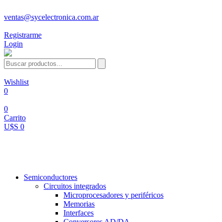
ventas@sycelectronica.com.ar
Registrarme
Login
Wishlist
0
0
Carrito
U$S 0
Categorías
Semiconductores
Circuitos integrados
Microprocesadores y periféricos
Memorias
Interfaces
Conversores AD/DA