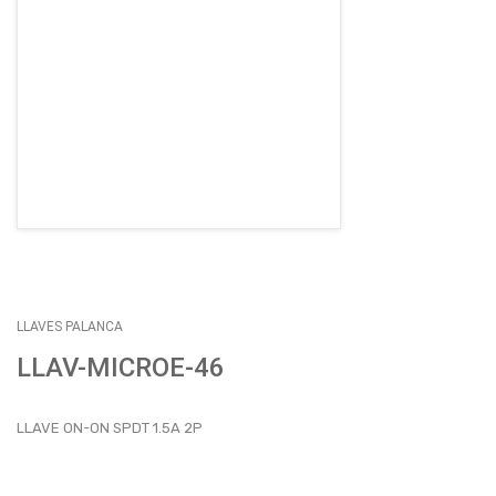
EMPLEOS
ENVÍOS
CONTACTO
ventas@sycelectronica.com.ar
LLAVES PALANCA
LLAV-MICROE-46
LLAVE ON-ON SPDT 1.5A 2P