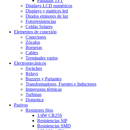
Pantallas TFT
Displays LCD numéricos
Displays y matrices led
Diodos emisores de luz
Fotorresistencias
Celdas Solares
Elementos de conexión
Conectores
Zócalos
Borneras
Cables
Terminales varios
Electromecánicos
Switches
Relays
Buzzers y Parlantes
Transformadores, Fuentes e Inductores
Impresoras térmicas
Turbinas
Domotica
Pasivos
Resistores fijos
1/4W CR25S
Resistencias SIP
Resistencias SMD