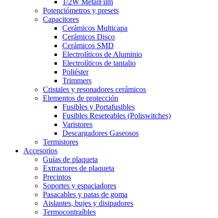
1/2W MetalFilm
Potenciómetros y presets
Capacitores
Cerámicos Multicapa
Cerámicos Disco
Cerámicos SMD
Electrolíticos de Aluminio
Electrolíticos de tantalio
Poliéster
Trimmers
Cristales y resonadores cerámicos
Elementos de protección
Fusibles y Portafusibles
Fusibles Reseteables (Poliswitches)
Varistores
Descargadores Gaseosos
Termistores
Accesorios
Guías de plaqueta
Extractores de plaqueta
Precintos
Soportes y espaciadores
Pasacables y patas de goma
Aislantes, bujes y disipadores
Termocontraíbles