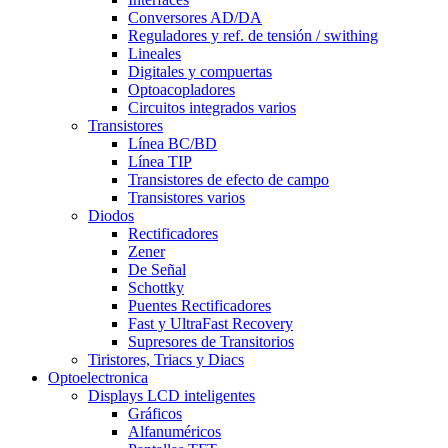
Conversores AD/DA
Reguladores y ref. de tensión / swithing
Lineales
Digitales y compuertas
Optoacopladores
Circuitos integrados varios
Transistores
Línea BC/BD
Línea TIP
Transistores de efecto de campo
Transistores varios
Diodos
Rectificadores
Zener
De Señal
Schottky
Puentes Rectificadores
Fast y UltraFast Recovery
Supresores de Transitorios
Tiristores, Triacs y Diacs
Optoelectronica
Displays LCD inteligentes
Gráficos
Alfanuméricos