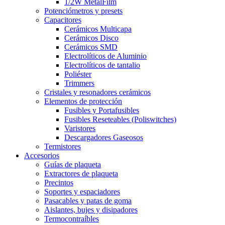
1/2W MetalFilm
Potenciómetros y presets
Capacitores
Cerámicos Multicapa
Cerámicos Disco
Cerámicos SMD
Electrolíticos de Aluminio
Electrolíticos de tantalio
Poliéster
Trimmers
Cristales y resonadores cerámicos
Elementos de protección
Fusibles y Portafusibles
Fusibles Reseteables (Poliswitches)
Varistores
Descargadores Gaseosos
Termistores
Accesorios
Guías de plaqueta
Extractores de plaqueta
Precintos
Soportes y espaciadores
Pasacables y patas de goma
Aislantes, bujes y disipadores
Termocontraíbles