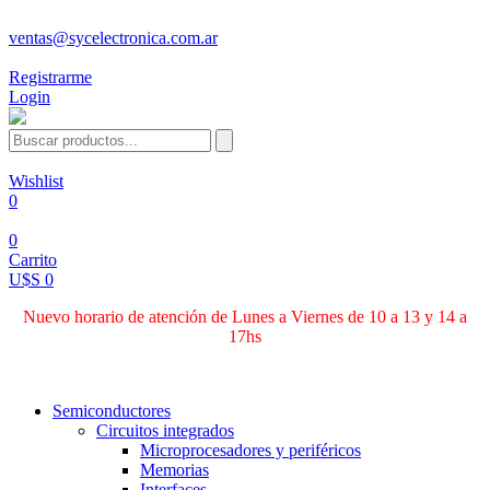
ventas@sycelectronica.com.ar
Registrarme
Login
Wishlist
0
0
Carrito
U$S 0
Nuevo horario de atención de Lunes a Viernes de 10 a 13 y 14 a
17hs
Categorías
Semiconductores
Circuitos integrados
Microprocesadores y periféricos
Memorias
Interfaces