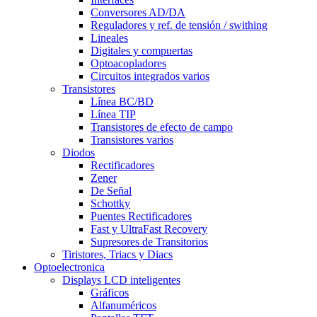
Conversores AD/DA
Reguladores y ref. de tensión / swithing
Lineales
Digitales y compuertas
Optoacopladores
Circuitos integrados varios
Transistores
Línea BC/BD
Línea TIP
Transistores de efecto de campo
Transistores varios
Diodos
Rectificadores
Zener
De Señal
Schottky
Puentes Rectificadores
Fast y UltraFast Recovery
Supresores de Transitorios
Tiristores, Triacs y Diacs
Optoelectronica
Displays LCD inteligentes
Gráficos
Alfanuméricos