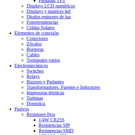
Pantallas TFT
Displays LCD numéricos
Displays y matrices led
Diodos emisores de luz
Fotorresistencias
Celdas Solares
Elementos de conexión
Conectores
Zócalos
Borneras
Cables
Terminales varios
Electromecánicos
Switches
Relays
Buzzers y Parlantes
Transformadores, Fuentes e Inductores
Impresoras térmicas
Turbinas
Domotica
Pasivos
Resistores fijos
1/4W CR25S
Resistencias SIP
Resistencias SMD