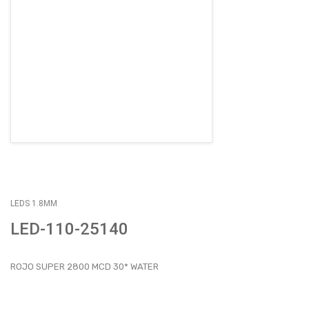
EMPLEOS
ENVÍOS
CONTACTO
ventas@sycelectronica.com.ar
LEDS 1.8MM
LED-110-25140
ROJO SUPER 2800 MCD 30* WATER