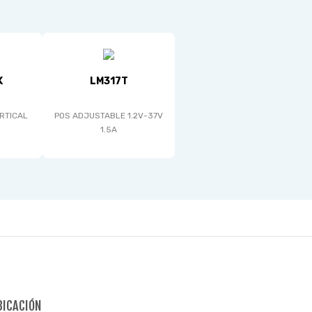
K
LM317T
RTICAL
POS ADJUSTABLE 1.2V-37V
1.5A
BICACIÓN