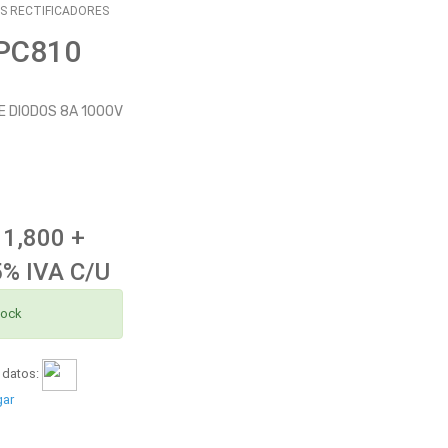
S RECTIFICADORES
PC810
 DIODOS 8A 1000V
 1,800 +
5% IVA C/U
tock
 datos:
gar