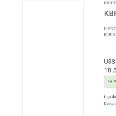
PUENTE
CATÁLOGO
KB
EMPLEOS
PUENTE
BR810
ENVÍOS
CONTACTO
U$S
ventas@sycelectronica.com.ar
10.
En S
Hoja de
Descar