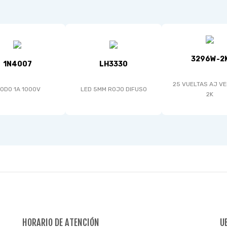
3296W-2
1N4007
LH3330
25 VUELTAS AJ VE
IODO 1A 1000V
LED 5MM ROJO DIFUSO
2K
HORARIO DE ATENCIÓN
U