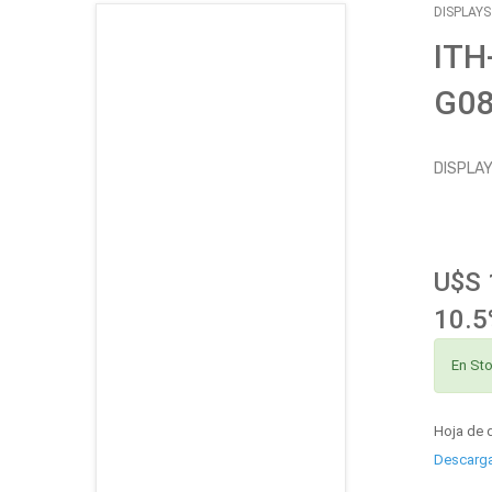
DISPLAY
CATÁLOGO
ITH
G0
EMPLEOS
ENVÍOS
DISPLAY
CONTACTO
ventas@sycelectronica.com.ar
U$S 
10.5
En St
Hoja de 
Descarg