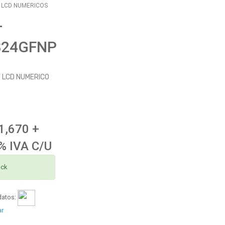
S LCD NUMERICOS
-
824GFNP
 LCD NUMERICO
1,670 +
% IVA C/U
ock
datos:
ar