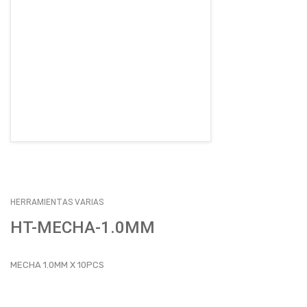
EMPLEOS
ENVÍOS
CONTACTO
ventas@sycelectronica.com.ar
HERRAMIENTAS VARIAS
HT-MECHA-1.0MM
MECHA 1.0MM X 10PCS