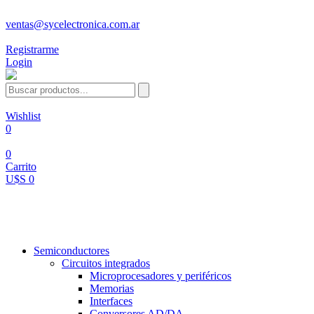
ventas@sycelectronica.com.ar
Registrarme
Login
Wishlist
0
0
Carrito
U$S 0
Categorías
Semiconductores
Circuitos integrados
Microprocesadores y periféricos
Memorias
Interfaces
Conversores AD/DA