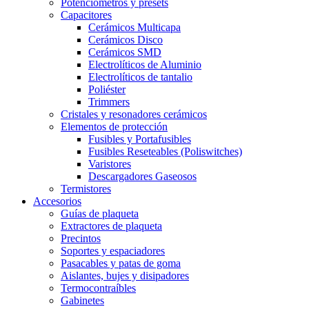
Potenciómetros y presets
Capacitores
Cerámicos Multicapa
Cerámicos Disco
Cerámicos SMD
Electrolíticos de Aluminio
Electrolíticos de tantalio
Poliéster
Trimmers
Cristales y resonadores cerámicos
Elementos de protección
Fusibles y Portafusibles
Fusibles Reseteables (Poliswitches)
Varistores
Descargadores Gaseosos
Termistores
Accesorios
Guías de plaqueta
Extractores de plaqueta
Precintos
Soportes y espaciadores
Pasacables y patas de goma
Aislantes, bujes y disipadores
Termocontraíbles
Gabinetes