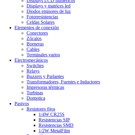
Displays LCD numéricos
Displays y matrices led
Diodos emisores de luz
Fotorresistencias
Celdas Solares
Elementos de conexión
Conectores
Zócalos
Borneras
Cables
Terminales varios
Electromecánicos
Switches
Relays
Buzzers y Parlantes
Transformadores, Fuentes e Inductores
Impresoras térmicas
Turbinas
Domotica
Pasivos
Resistores fijos
1/4W CR25S
Resistencias SIP
Resistencias SMD
1/2W MetalFilm