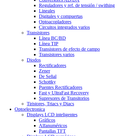
Reguladores y ref. de tensión / swithing
Lineales
Digitales y compuertas
Optoacopladores
Circuitos integrados varios
Transistores
Línea BC/BD
Línea TIP
Transistores de efecto de campo
Transistores varios
Diodos
Rectificadores
Zener
De Señal
Schottky
Puentes Rectificadores
Fast y UltraFast Recovery
Supresores de Transitorios
Tiristores, Triacs y Diacs
Optoelectronica
Displays LCD inteligentes
Gráficos
Alfanuméricos
Pantallas TFT