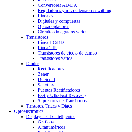
Conversores AD/DA
Reguladores y ref. de tensión / swithing
Lineales
Digitales y compuertas
Optoacopladores
Circuitos integrados varios
Transistores
Línea BC/BD
Línea TIP
Transistores de efecto de campo
Transistores varios
Diodos
Rectificadores
Zener
De Señal
Schottky
Puentes Rectificadores
Fast y UltraFast Recovery
Supresores de Transitorios
Tiristores, Triacs y Diacs
Optoelectronica
Displays LCD inteligentes
Gráficos
Alfanuméricos