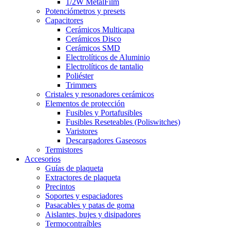
1/2W MetalFilm
Potenciómetros y presets
Capacitores
Cerámicos Multicapa
Cerámicos Disco
Cerámicos SMD
Electrolíticos de Aluminio
Electrolíticos de tantalio
Poliéster
Trimmers
Cristales y resonadores cerámicos
Elementos de protección
Fusibles y Portafusibles
Fusibles Reseteables (Poliswitches)
Varistores
Descargadores Gaseosos
Termistores
Accesorios
Guías de plaqueta
Extractores de plaqueta
Precintos
Soportes y espaciadores
Pasacables y patas de goma
Aislantes, bujes y disipadores
Termocontraíbles