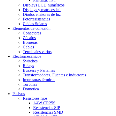
Pantallas TFT
Displays LCD numéricos
Displays y matrices led
Diodos emisores de luz
Fotorresistencias
Celdas Solares
Elementos de conexión
Conectores
Zócalos
Borneras
Cables
Terminales varios
Electromecánicos
Switches
Relays
Buzzers y Parlantes
Transformadores, Fuentes e Inductores
Impresoras térmicas
Turbinas
Domotica
Pasivos
Resistores fijos
1/4W CR25S
Resistencias SIP
Resistencias SMD