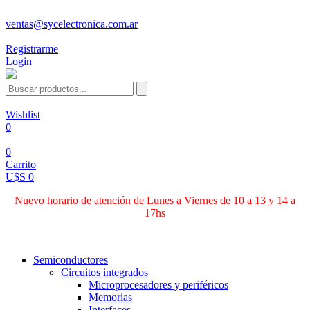
ventas@sycelectronica.com.ar
Registrarme
Login
Wishlist
0
0
Carrito
U$S 0
Nuevo horario de atención de Lunes a Viernes de 10 a 13 y 14 a
17hs
Categorías
Semiconductores
Circuitos integrados
Microprocesadores y periféricos
Memorias
Interfaces