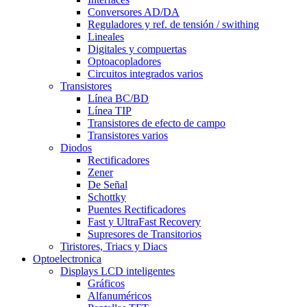
Conversores AD/DA
Reguladores y ref. de tensión / swithing
Lineales
Digitales y compuertas
Optoacopladores
Circuitos integrados varios
Transistores
Línea BC/BD
Línea TIP
Transistores de efecto de campo
Transistores varios
Diodos
Rectificadores
Zener
De Señal
Schottky
Puentes Rectificadores
Fast y UltraFast Recovery
Supresores de Transitorios
Tiristores, Triacs y Diacs
Optoelectronica
Displays LCD inteligentes
Gráficos
Alfanuméricos