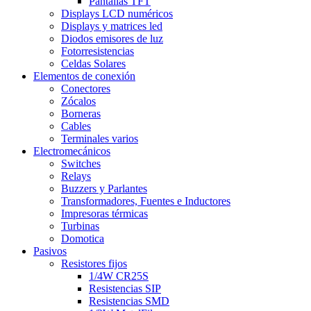
Pantallas TFT
Displays LCD numéricos
Displays y matrices led
Diodos emisores de luz
Fotorresistencias
Celdas Solares
Elementos de conexión
Conectores
Zócalos
Borneras
Cables
Terminales varios
Electromecánicos
Switches
Relays
Buzzers y Parlantes
Transformadores, Fuentes e Inductores
Impresoras térmicas
Turbinas
Domotica
Pasivos
Resistores fijos
1/4W CR25S
Resistencias SIP
Resistencias SMD