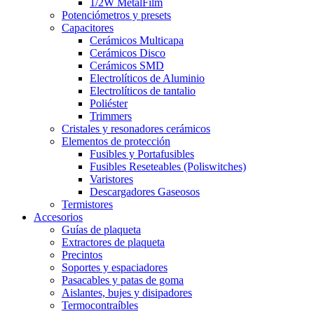
1/2W MetalFilm
Potenciómetros y presets
Capacitores
Cerámicos Multicapa
Cerámicos Disco
Cerámicos SMD
Electrolíticos de Aluminio
Electrolíticos de tantalio
Poliéster
Trimmers
Cristales y resonadores cerámicos
Elementos de protección
Fusibles y Portafusibles
Fusibles Reseteables (Poliswitches)
Varistores
Descargadores Gaseosos
Termistores
Accesorios
Guías de plaqueta
Extractores de plaqueta
Precintos
Soportes y espaciadores
Pasacables y patas de goma
Aislantes, bujes y disipadores
Termocontraíbles