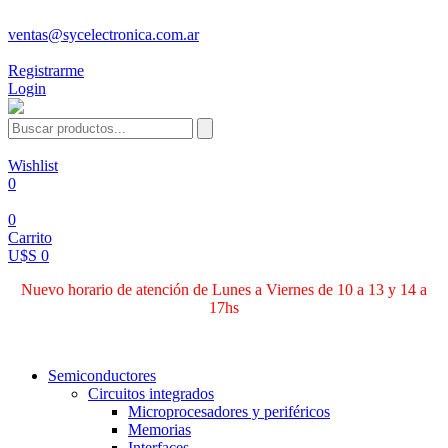
ventas@sycelectronica.com.ar
Registrarme
Login
Wishlist
0
0
Carrito
U$S 0
Nuevo horario de atención de Lunes a Viernes de 10 a 13 y 14 a
17hs
Categorías
Semiconductores
Circuitos integrados
Microprocesadores y periféricos
Memorias
Interfaces