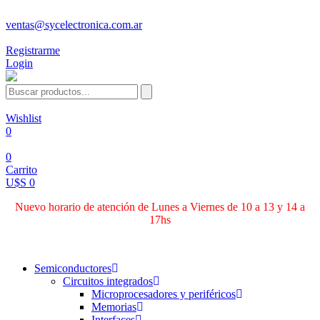
ventas@sycelectronica.com.ar
Registrarme
Login
Wishlist
0
0
Carrito
U$S 0
Nuevo horario de atención de Lunes a Viernes de 10 a 13 y 14 a
17hs
Categorías
Semiconductores
Circuitos integrados
Microprocesadores y periféricos
Memorias
Interfaces