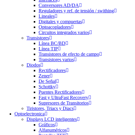
Conversores AD/DA
Reguladores y ref. de tensión / swithing
Lineales
Digitales y compuertas
Optoacopladores
Circuitos integrados varios
Transistores
Línea BC/BD
Línea TIP
Transistores de efecto de campo
Transistores varios
Diodos
Rectificadores
Zener
De Señal
Schottky
Puentes Rectificadores
Fast y UltraFast Recovery
Supresores de Transitorios
Tiristores, Triacs y Diacs
Optoelectronica
Displays LCD inteligentes
Gráficos
Alfanuméricos