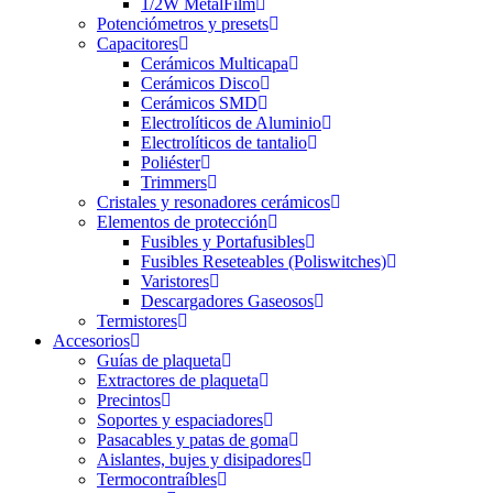
1/2W MetalFilm
Potenciómetros y presets
Capacitores
Cerámicos Multicapa
Cerámicos Disco
Cerámicos SMD
Electrolíticos de Aluminio
Electrolíticos de tantalio
Poliéster
Trimmers
Cristales y resonadores cerámicos
Elementos de protección
Fusibles y Portafusibles
Fusibles Reseteables (Poliswitches)
Varistores
Descargadores Gaseosos
Termistores
Accesorios
Guías de plaqueta
Extractores de plaqueta
Precintos
Soportes y espaciadores
Pasacables y patas de goma
Aislantes, bujes y disipadores
Termocontraíbles