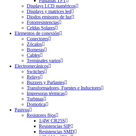
Pantallas TFT
Displays LCD numéricos
Displays y matrices led
Diodos emisores de luz
Fotorresistencias
Celdas Solares
Elementos de conexión
Conectores
Zócalos
Borneras
Cables
Terminales varios
Electromecánicos
Switches
Relays
Buzzers y Parlantes
Transformadores, Fuentes e Inductores
Impresoras térmicas
Turbinas
Domotica
Pasivos
Resistores fijos
1/4W CR25S
Resistencias SIP
Resistencias SMD