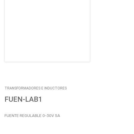
EMPLEOS
ENVÍOS
CONTACTO
ventas@sycelectronica.com.ar
TRANSFORMADORES E INDUCTORES
FUEN-LAB1
FUENTE REGULABLE 0-30V 5A