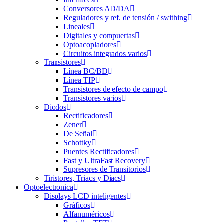
Conversores AD/DA
Reguladores y ref. de tensión / swithing
Lineales
Digitales y compuertas
Optoacopladores
Circuitos integrados varios
Transistores
Línea BC/BD
Línea TIP
Transistores de efecto de campo
Transistores varios
Diodos
Rectificadores
Zener
De Señal
Schottky
Puentes Rectificadores
Fast y UltraFast Recovery
Supresores de Transitorios
Tiristores, Triacs y Diacs
Optoelectronica
Displays LCD inteligentes
Gráficos
Alfanuméricos