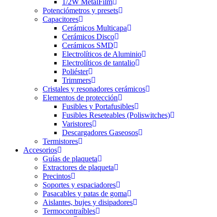
1/2W MetalFilm
Potenciómetros y presets
Capacitores
Cerámicos Multicapa
Cerámicos Disco
Cerámicos SMD
Electrolíticos de Aluminio
Electrolíticos de tantalio
Poliéster
Trimmers
Cristales y resonadores cerámicos
Elementos de protección
Fusibles y Portafusibles
Fusibles Reseteables (Poliswitches)
Varistores
Descargadores Gaseosos
Termistores
Accesorios
Guías de plaqueta
Extractores de plaqueta
Precintos
Soportes y espaciadores
Pasacables y patas de goma
Aislantes, bujes y disipadores
Termocontraíbles