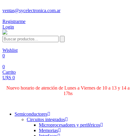
ventas@sycelectronica.com.ar
Registrarme
Login
Wishlist
0
0
Carrito
U$S 0
Nuevo horario de atención de Lunes a Viernes de 10 a 13 y 14 a
17hs
Categorías
Semiconductores
Circuitos integrados
Microprocesadores y periféricos
Memorias
Interfaces