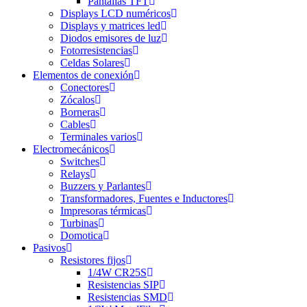
Pantallas TFT
Displays LCD numéricos
Displays y matrices led
Diodos emisores de luz
Fotorresistencias
Celdas Solares
Elementos de conexión
Conectores
Zócalos
Borneras
Cables
Terminales varios
Electromecánicos
Switches
Relays
Buzzers y Parlantes
Transformadores, Fuentes e Inductores
Impresoras térmicas
Turbinas
Domotica
Pasivos
Resistores fijos
1/4W CR25S
Resistencias SIP
Resistencias SMD